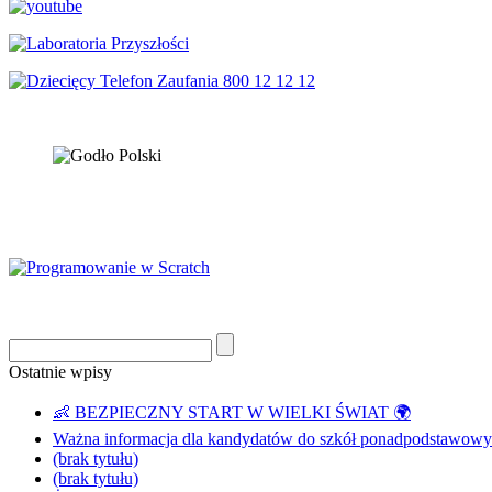
Ostatnie wpisy
👶 BEZPIECZNY START W WIELKI ŚWIAT 🌍
Ważna informacja dla kandydatów do szkół ponadpodstawowyc
(brak tytułu)
(brak tytułu)