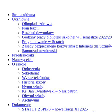
Strona główna
Uczniowie
Olimpiada zdrowia
Plan lekcji
Rozkład dzwonków
Godziny pracy biblioteki szkolnej w I semestrze 2022/20
Programowanie w Scratch
Zasady bezpiecznego korzystania z Internetu dla ucznió
Samorząd uczniowski
Przedszkolaki
Nauczyceiele
O szkole
Ogłoszenia
Sekretariat
Wykaz telefonów
Historia szkoły
Hymn szkoły
Ks. Jan Twardowski – Nasz patron
Obwód szkoły
Archiwum
Dokumenty
STATUT ZSPIPS – nowelizacja XI 2025