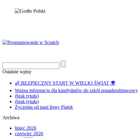
Ostatnie wpisy
👶 BEZPIECZNY START W WIELKI ŚWIAT 🌍
Ważna informacja dla kandydatów do szkół ponadpodstawowyc
(brak tytułu)
(brak tytułu)
Życzenia od pani Ireny Piątek
Archiwa
lipiec 2026
czerwiec 2026