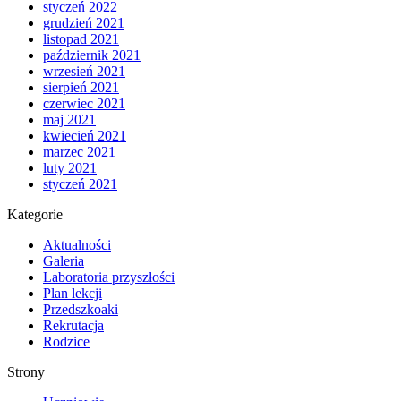
styczeń 2022
grudzień 2021
listopad 2021
październik 2021
wrzesień 2021
sierpień 2021
czerwiec 2021
maj 2021
kwiecień 2021
marzec 2021
luty 2021
styczeń 2021
Kategorie
Aktualności
Galeria
Laboratoria przyszłości
Plan lekcji
Przedszkoaki
Rekrutacja
Rodzice
Strony