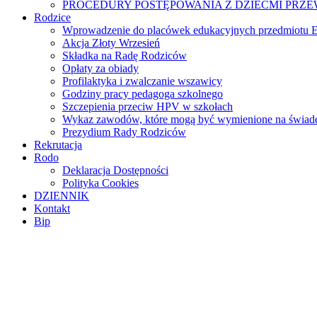
PROCEDURY POSTĘPOWANIA Z DZIEĆMI PRZ
Rodzice
Wprowadzenie do placówek edukacyjnych przedmiotu E
Akcja Złoty Wrzesień
Składka na Radę Rodziców
Opłaty za obiady
Profilaktyka i zwalczanie wszawicy
Godziny pracy pedagoga szkolnego
Szczepienia przeciw HPV w szkołach
Wykaz zawodów, które mogą być wymienione na świade
Prezydium Rady Rodziców
Rekrutacja
Rodo
Deklaracja Dostępności
Polityka Cookies
DZIENNIK
Kontakt
Bip