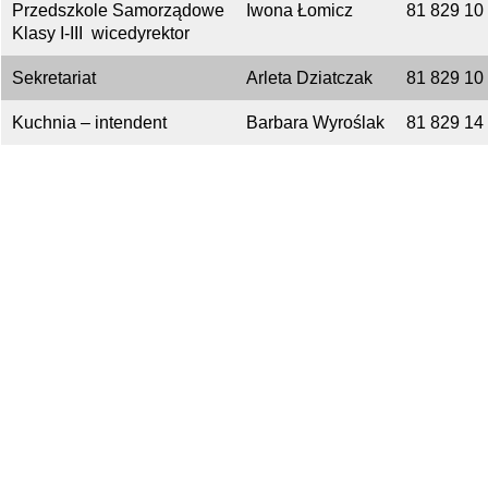
Przedszkole Samorządowe
Iwona Łomicz
81 829 10
Klasy I-III wicedyrektor
Sekretariat
Arleta Dziatczak
81 829 10
Kuchnia – intendent
Barbara Wyroślak
81 829 14