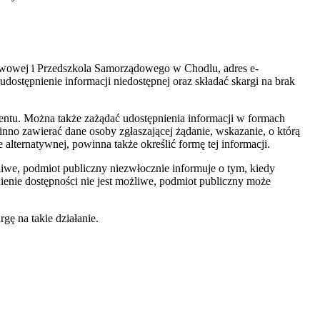
tawowej i Przedszkola Samorządowego w Chodlu, adres e-
ostępnienie informacji niedostępnej oraz składać skargi na brak
mentu. Można także zażądać udostępnienia informacji w formach
nno zawierać dane osoby zgłaszającej żądanie, wskazanie, o którą
 alternatywnej, powinna także określić formę tej informacji.
żliwe, podmiot publiczny niezwłocznie informuje o tym, kiedy
nienie dostępności nie jest możliwe, podmiot publiczny może
ę na takie działanie.