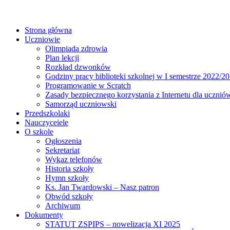
Strona główna
Uczniowie
Olimpiada zdrowia
Plan lekcji
Rozkład dzwonków
Godziny pracy biblioteki szkolnej w I semestrze 2022/20
Programowanie w Scratch
Zasady bezpiecznego korzystania z Internetu dla ucznió
Samorząd uczniowski
Przedszkolaki
Nauczyceiele
O szkole
Ogłoszenia
Sekretariat
Wykaz telefonów
Historia szkoły
Hymn szkoły
Ks. Jan Twardowski – Nasz patron
Obwód szkoły
Archiwum
Dokumenty
STATUT ZSPIPS – nowelizacja XI 2025