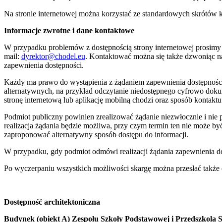
Na stronie internetowej można korzystać ze standardowych skrótów 
Informacje zwrotne i dane kontaktowe
W przypadku problemów z dostępnością strony internetowej prosimy
mail:
dyrektor@chodel.eu
. Kontaktować można się także dzwoniąc na
zapewnienia dostępności.
Każdy ma prawo do wystąpienia z żądaniem zapewnienia dostępności c
alternatywnych, na przykład odczytanie niedostępnego cyfrowo dokum
stronę internetową lub aplikację mobilną chodzi oraz sposób kontaktu.
Podmiot publiczny powinien zrealizować żądanie niezwłocznie i nie pó
realizacja żądania będzie możliwa, przy czym termin ten nie może by
zaproponować alternatywny sposób dostępu do informacji.
W przypadku, gdy podmiot odmówi realizacji żądania zapewnienia dos
Po wyczerpaniu wszystkich możliwości skargę można przesłać także
Dostępność architektoniczna
Budynek (obiekt A) Zespołu Szkoły Podstawowej i Przedszkola 