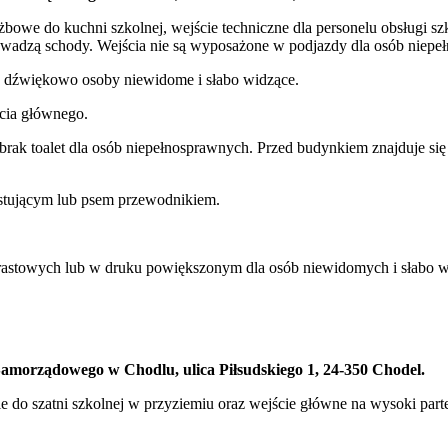
owe do kuchni szkolnej, wejście techniczne dla personelu obsługi szkoł
wadzą schody. Wejścia nie są wyposażone w podjazdy dla osób niepe
e dźwiękowo osoby niewidome i słabo widzące.
ścia głównego.
brak toalet dla osób niepełnosprawnych. Przed budynkiem znajduje si
stującym lub psem przewodnikiem.
trastowych lub w druku powiększonym dla osób niewidomych i słabo 
amorządowego w Chodlu, ulica Piłsudskiego 1, 24-350 Chodel.
e do szatni szkolnej w przyziemiu oraz wejście główne na wysoki pa