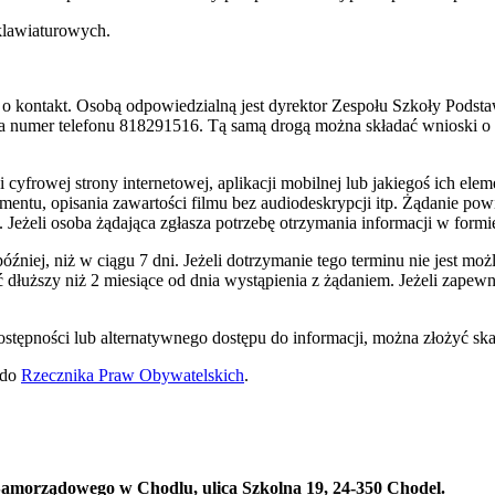
klawiaturowych.
 o kontakt. Osobą odpowiedzialną jest dyrektor Zespołu Szkoły Pods
 numer telefonu 818291516. Tą samą drogą można składać wnioski o ud
yfrowej strony internetowej, aplikacji mobilnej lub jakiegoś ich ele
entu, opisania zawartości filmu bez audiodeskrypcji itp. Żądanie powi
 Jeżeli osoba żądająca zgłasza potrzebę otrzymania informacji w formie
źniej, niż w ciągu 7 dni. Jeżeli dotrzymanie tego terminu nie jest mo
ć dłuższy niż 2 miesiące od dnia wystąpienia z żądaniem. Jeżeli zapew
tępności lub alternatywnego dostępu do informacji, można złożyć skarg
 do
Rzecznika Praw Obywatelskich
.
Samorządowego w Chodlu, ulica Szkolna 19, 24-350 Chodel.