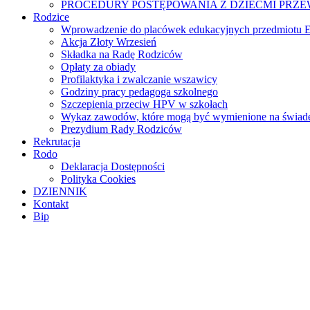
PROCEDURY POSTĘPOWANIA Z DZIEĆMI PRZ
Rodzice
Wprowadzenie do placówek edukacyjnych przedmiotu E
Akcja Złoty Wrzesień
Składka na Radę Rodziców
Opłaty za obiady
Profilaktyka i zwalczanie wszawicy
Godziny pracy pedagoga szkolnego
Szczepienia przeciw HPV w szkołach
Wykaz zawodów, które mogą być wymienione na świade
Prezydium Rady Rodziców
Rekrutacja
Rodo
Deklaracja Dostępności
Polityka Cookies
DZIENNIK
Kontakt
Bip