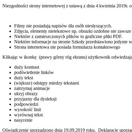
Niezgodności strony internetowej z ustawą z dnia 4 kwietnia 2019r. 
Filmy nie posiadają napisów dla osób niesłyszących.
Zdjęcia, elementy nietekstowe np. obrazki ozdobne nie zawsze 
Niektóre z zamieszczonych plików to graficzne pliki PDF.
Niektóre informacje na stronie Szkoły przedstawiono jedynie w 
Strona internetowa nie posiada formularza kontaktowego
Klikając w ikonkę (prawy górny róg ekranu) użytkownik odwiedzają
duży kontrast
podświetlenie linków
duży tekst
(większe) odstępy miedzy tekstami
zatrzymaj animacje
ukryj obrazy
przyjazny dla dysleksji
podpowiedzi
wysokość linii
wyrównaj tekst
nasycenie
Oświadczenie sporządzono dnia 19.09.2019 roku. Deklarację sporz