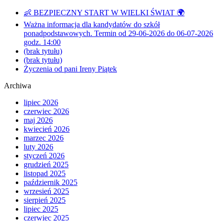
👶 BEZPIECZNY START W WIELKI ŚWIAT 🌍
Ważna informacja dla kandydatów do szkół
ponadpodstawowych. Termin od 29-06-2026 do 06-07-2026
godz. 14:00
(brak tytułu)
(brak tytułu)
Życzenia od pani Ireny Piątek
Archiwa
lipiec 2026
czerwiec 2026
maj 2026
kwiecień 2026
marzec 2026
luty 2026
styczeń 2026
grudzień 2025
listopad 2025
październik 2025
wrzesień 2025
sierpień 2025
lipiec 2025
czerwiec 2025