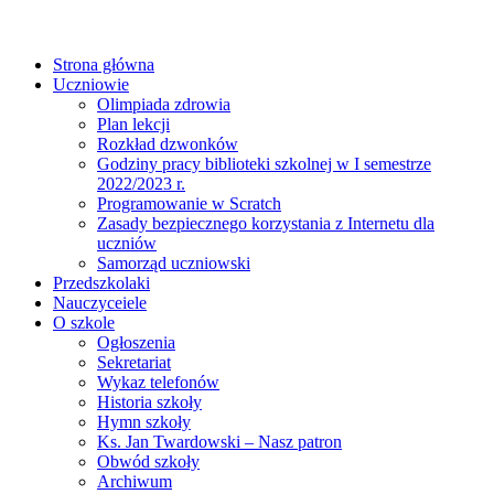
Strona główna
Uczniowie
Olimpiada zdrowia
Plan lekcji
Rozkład dzwonków
Godziny pracy biblioteki szkolnej w I semestrze
2022/2023 r.
Programowanie w Scratch
Zasady bezpiecznego korzystania z Internetu dla
uczniów
Samorząd uczniowski
Przedszkolaki
Nauczyceiele
O szkole
Ogłoszenia
Sekretariat
Wykaz telefonów
Historia szkoły
Hymn szkoły
Ks. Jan Twardowski – Nasz patron
Obwód szkoły
Archiwum