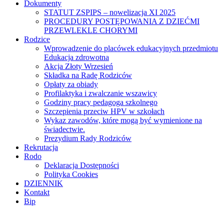
Dokumenty
STATUT ZSPIPS – nowelizacja XI 2025
PROCEDURY POSTĘPOWANIA Z DZIEĆMI
PRZEWLEKLE CHORYMI
Rodzice
Wprowadzenie do placówek edukacyjnych przedmiotu
Edukacja zdrowotna
Akcja Złoty Wrzesień
Składka na Radę Rodziców
Opłaty za obiady
Profilaktyka i zwalczanie wszawicy
Godziny pracy pedagoga szkolnego
Szczepienia przeciw HPV w szkołach
Wykaz zawodów, które mogą być wymienione na
świadectwie.
Prezydium Rady Rodziców
Rekrutacja
Rodo
Deklaracja Dostępności
Polityka Cookies
DZIENNIK
Kontakt
Bip