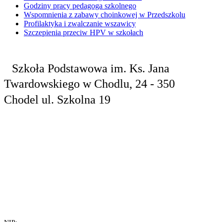
Godziny pracy pedagoga szkolnego
Wspomnienia z zabawy choinkowej w Przedszkolu
Profilaktyka i zwalczanie wszawicy
Szczepienia przeciw HPV w szkołach
Szkoła Podstawowa
im. Ks. Jana
Twardowskiego
w Chodlu,
24 - 350
Chodel
ul. Szkolna 19
tel. 81 829 10
24
fax.81 829 10
30