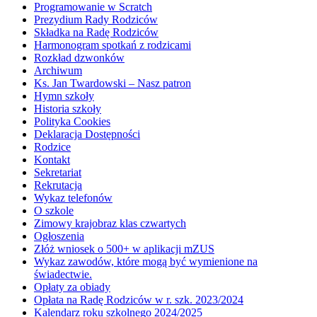
Programowanie w Scratch
Prezydium Rady Rodziców
Składka na Radę Rodziców
Harmonogram spotkań z rodzicami
Rozkład dzwonków
Archiwum
Ks. Jan Twardowski – Nasz patron
Hymn szkoły
Historia szkoły
Polityka Cookies
Deklaracja Dostępności
Rodzice
Kontakt
Sekretariat
Rekrutacja
Wykaz telefonów
O szkole
Zimowy krajobraz klas czwartych
Ogłoszenia
Złóż wniosek o 500+ w aplikacji mZUS
Wykaz zawodów, które mogą być wymienione na
świadectwie.
Opłaty za obiady
Opłata na Radę Rodziców w r. szk. 2023/2024
Kalendarz roku szkolnego 2024/2025