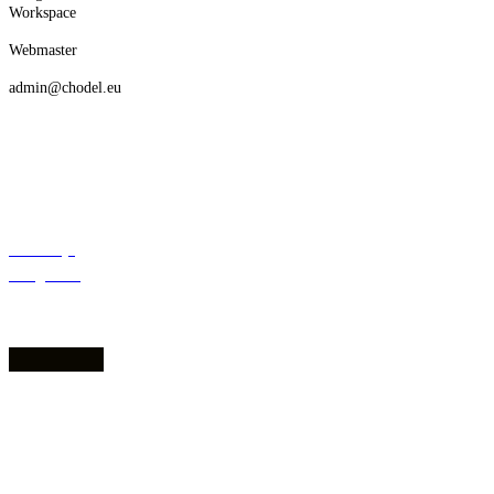
Workspace
Webmaster
admin@chodel.eu
Deklaracja
dostępności
1. 8.10 – 8.55