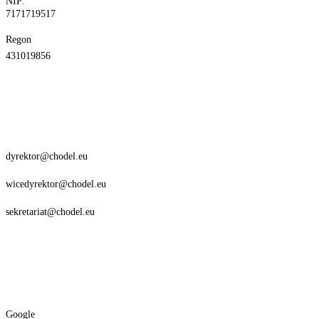
NIP:
7171719517
Regon
431019856
dyrektor@chodel.eu
wicedyrektor@chodel.eu
sekretariat@chodel.eu
Google