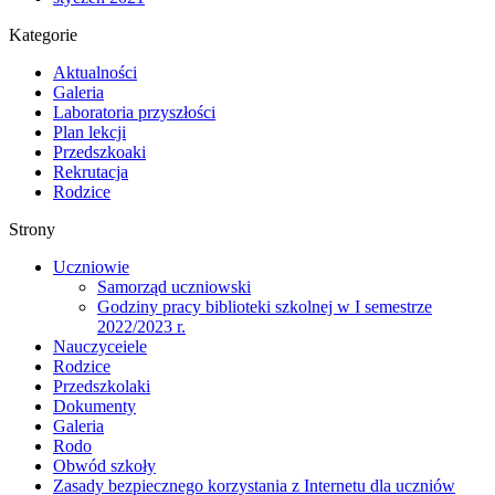
Kategorie
Aktualności
Galeria
Laboratoria przyszłości
Plan lekcji
Przedszkoaki
Rekrutacja
Rodzice
Strony
Uczniowie
Samorząd uczniowski
Godziny pracy biblioteki szkolnej w I semestrze
2022/2023 r.
Nauczyceiele
Rodzice
Przedszkolaki
Dokumenty
Galeria
Rodo
Obwód szkoły
Zasady bezpiecznego korzystania z Internetu dla uczniów