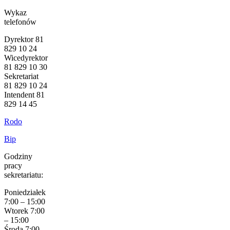
Wykaz
telefonów
Dyrektor 81
829 10 24
Wicedyrektor
81 829 10 30
Sekretariat
81 829 10 24
Intendent 81
829 14 45
Rodo
Bip
Godziny
pracy
sekretariatu:
Poniedziałek
7:00 – 15:00
Wtorek 7:00
– 15:00
Środa 7:00 –