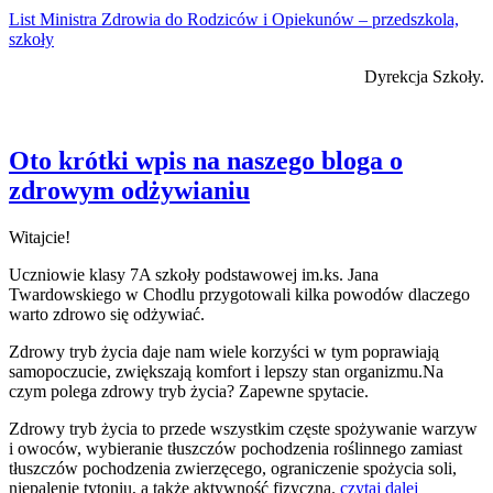
List Ministra Zdrowia do Rodziców i Opiekunów – przedszkola,
szkoły
Dyrekcja Szkoły.
Oto krótki wpis na naszego bloga o
zdrowym odżywianiu
Witajcie!
Uczniowie klasy 7A szkoły podstawowej im.ks. Jana
Twardowskiego w Chodlu przygotowali kilka powodów dlaczego
warto zdrowo się odżywiać.
Zdrowy
tryb
życia
daje
nam
wiele
korzyści
w
tym
poprawiają
samopoczucie, zwiększają komfort i lepszy stan organizmu.Na
czym polega zdrowy tryb życia? Zapewne spytacie.
Zdrowy tryb życia to przede wszystkim częste spożywanie warzyw
i owoców, wybieranie tłuszczów pochodzenia roślinnego zamiast
tłuszczów pochodzenia zwierzęcego, ograniczenie spożycia soli,
niepalenie tytoniu, a także aktywność fizyczna.
czytaj dalej