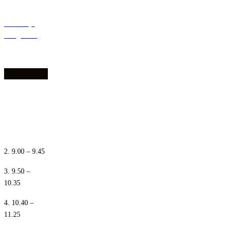
Deklaracja
dostępności
1. 8.10 – 8.55
2. 9.00 – 9.45
3. 9.50 –
10.35
4. 10.40 –
11.25