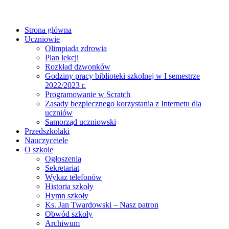
Strona główna
Uczniowie
Olimpiada zdrowia
Plan lekcji
Rozkład dzwonków
Godziny pracy biblioteki szkolnej w I semestrze
2022/2023 r.
Programowanie w Scratch
Zasady bezpiecznego korzystania z Internetu dla
uczniów
Samorząd uczniowski
Przedszkolaki
Nauczyceiele
O szkole
Ogłoszenia
Sekretariat
Wykaz telefonów
Historia szkoły
Hymn szkoły
Ks. Jan Twardowski – Nasz patron
Obwód szkoły
Archiwum