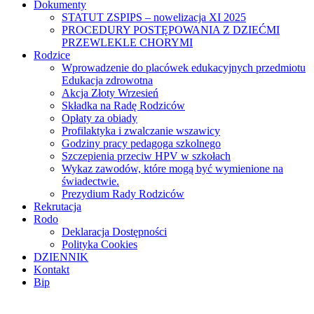
Dokumenty
STATUT ZSPIPS – nowelizacja XI 2025
PROCEDURY POSTĘPOWANIA Z DZIEĆMI
PRZEWLEKLE CHORYMI
Rodzice
Wprowadzenie do placówek edukacyjnych przedmiotu
Edukacja zdrowotna
Akcja Złoty Wrzesień
Składka na Radę Rodziców
Opłaty za obiady
Profilaktyka i zwalczanie wszawicy
Godziny pracy pedagoga szkolnego
Szczepienia przeciw HPV w szkołach
Wykaz zawodów, które mogą być wymienione na
świadectwie.
Prezydium Rady Rodziców
Rekrutacja
Rodo
Deklaracja Dostępności
Polityka Cookies
DZIENNIK
Kontakt
Bip