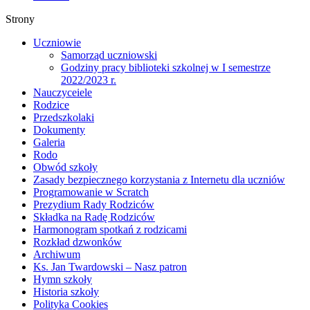
Strony
Uczniowie
Samorząd uczniowski
Godziny pracy biblioteki szkolnej w I semestrze
2022/2023 r.
Nauczyceiele
Rodzice
Przedszkolaki
Dokumenty
Galeria
Rodo
Obwód szkoły
Zasady bezpiecznego korzystania z Internetu dla uczniów
Programowanie w Scratch
Prezydium Rady Rodziców
Składka na Radę Rodziców
Harmonogram spotkań z rodzicami
Rozkład dzwonków
Archiwum
Ks. Jan Twardowski – Nasz patron
Hymn szkoły
Historia szkoły
Polityka Cookies