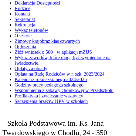
Deklaracja Dostępności
Rodzice
Kontakt
Sekretariat
Rekrutacja
Wykaz telefonów
O szkole
Zimowy krajobraz klas czwartych
Ogłoszenia
Złóż wniosek o 500+ w aplikacji mZUS
Wykaz zawodów, które mogą być wymienione na
świadectwie.
Opłaty za obiady
Opłata na Radę Rodziców w r. szk. 2023/2024
Kalendarz roku szkolnego 2024/2025
Godziny pracy pedagoga szkolnego
Wspomnienia z zabawy choinkowej w Przedszkolu
Profilaktyka i zwalczanie wszawicy
Szczepienia przeciw HPV w szkołach
Szkoła Podstawowa
im. Ks. Jana
Twardowskiego
w Chodlu,
24 - 350