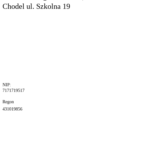
Chodel
ul. Szkolna 19
tel. 81 829 10
24
fax.81 829 10
30
NIP:
7171719517
Regon
431019856