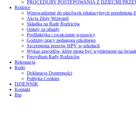
PROCEDURY POSTĘPOWANIA Z DZIEĆMI PRZ
Rodzice
Wprowadzenie do placówek edukacyjnych przedmiotu E
Akcja Złoty Wrzesień
Składka na Radę Rodziców
Opłaty za obiady
Profilaktyka i zwalczanie wszawicy
Godziny pracy pedagoga szkolnego
Szczepienia przeciw HPV w szkołach
Wykaz zawodów, które mogą być wymienione na świade
Prezydium Rady Rodziców
Rekrutacja
Rodo
Deklaracja Dostępności
Polityka Cookies
DZIENNIK
Kontakt
Bip