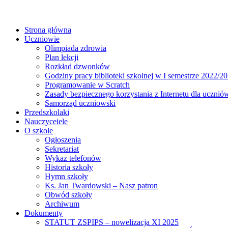
Strona główna
Uczniowie
Olimpiada zdrowia
Plan lekcji
Rozkład dzwonków
Godziny pracy biblioteki szkolnej w I semestrze 2022/20
Programowanie w Scratch
Zasady bezpiecznego korzystania z Internetu dla ucznió
Samorząd uczniowski
Przedszkolaki
Nauczyceiele
O szkole
Ogłoszenia
Sekretariat
Wykaz telefonów
Historia szkoły
Hymn szkoły
Ks. Jan Twardowski – Nasz patron
Obwód szkoły
Archiwum
Dokumenty
STATUT ZSPIPS – nowelizacja XI 2025