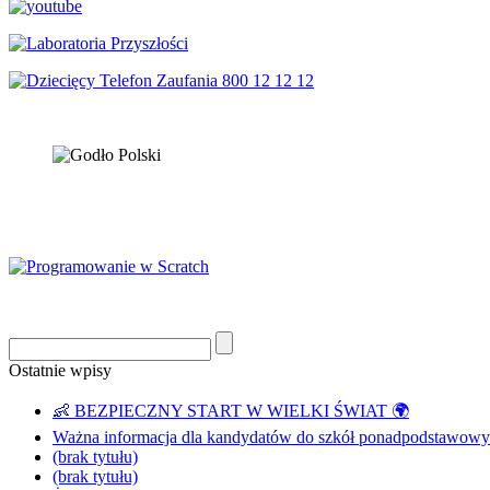
Ostatnie wpisy
👶 BEZPIECZNY START W WIELKI ŚWIAT 🌍
Ważna informacja dla kandydatów do szkół ponadpodstawowyc
(brak tytułu)
(brak tytułu)