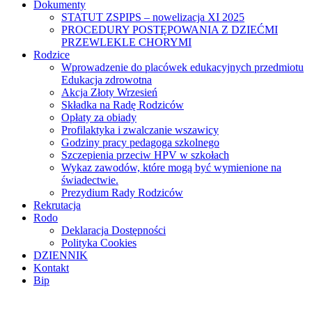
Dokumenty
STATUT ZSPIPS – nowelizacja XI 2025
PROCEDURY POSTĘPOWANIA Z DZIEĆMI
PRZEWLEKLE CHORYMI
Rodzice
Wprowadzenie do placówek edukacyjnych przedmiotu
Edukacja zdrowotna
Akcja Złoty Wrzesień
Składka na Radę Rodziców
Opłaty za obiady
Profilaktyka i zwalczanie wszawicy
Godziny pracy pedagoga szkolnego
Szczepienia przeciw HPV w szkołach
Wykaz zawodów, które mogą być wymienione na
świadectwie.
Prezydium Rady Rodziców
Rekrutacja
Rodo
Deklaracja Dostępności
Polityka Cookies
DZIENNIK
Kontakt
Bip