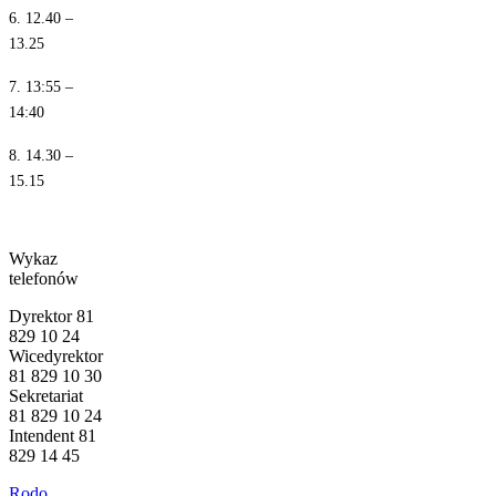
6. 12.40 –
13.25
7. 13:55 –
14:40
8. 14.30 –
15.15
Wykaz
telefonów
Dyrektor 81
829 10 24
Wicedyrektor
81 829 10 30
Sekretariat
81 829 10 24
Intendent 81
829 14 45
Rodo