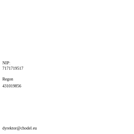
tel. 81 829 10
24
fax.81 829 10
30
NIP:
7171719517
Regon
431019856
dyrektor@chodel.eu