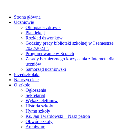
Strona główna
Uczniowie
Olimpiada zdrowia
Plan lekcji
Rozkład dzwonków
Godziny pracy biblioteki szkolnej w I semestrze
2022/2023 r.
Programowanie w Scratch
Zasady bezpiecznego korzystania z Internetu dla
uczniów
Samorząd uczniowski
Przedszkolaki
Nauczyceiele
O szkole
Ogłoszenia
Sekretariat
Wykaz telefonów
Historia szkoły
Hymn szkoły
Ks. Jan Twardowski – Nasz patron
Obwód szkoły
Archiwum