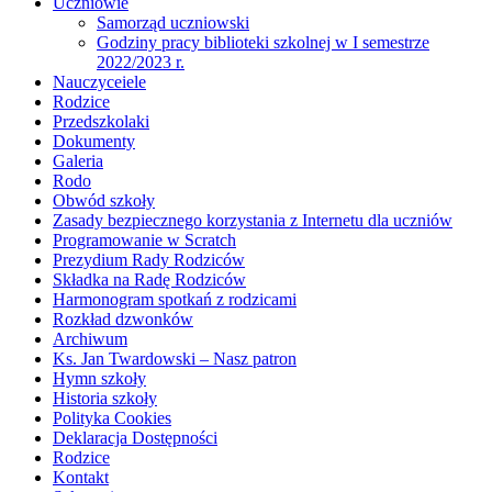
Uczniowie
Samorząd uczniowski
Godziny pracy biblioteki szkolnej w I semestrze
2022/2023 r.
Nauczyceiele
Rodzice
Przedszkolaki
Dokumenty
Galeria
Rodo
Obwód szkoły
Zasady bezpiecznego korzystania z Internetu dla uczniów
Programowanie w Scratch
Prezydium Rady Rodziców
Składka na Radę Rodziców
Harmonogram spotkań z rodzicami
Rozkład dzwonków
Archiwum
Ks. Jan Twardowski – Nasz patron
Hymn szkoły
Historia szkoły
Polityka Cookies
Deklaracja Dostępności
Rodzice
Kontakt