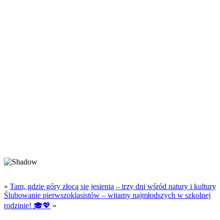
«
Tam, gdzie góry złocą się jesienią – trzy dni wśród natury i kultury
Ślubowanie pierwszoklasistów – witamy najmłodszych w szkolnej
rodzinie! 🎓💖
»