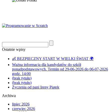
Ostatnie wpisy
👶 BEZPIECZNY START W WIELKI ŚWIAT 🌍
Ważna informacja dla kandydatów do szkół
ponadpodstawowych. Termin od 29-06-2026 do 06-07-2026
godz. 14:00
(brak tytułu)
(brak tytułu)
Życzenia od pani Ireny Piątek
Archiwa
lipiec 2026
czerwiec 2026