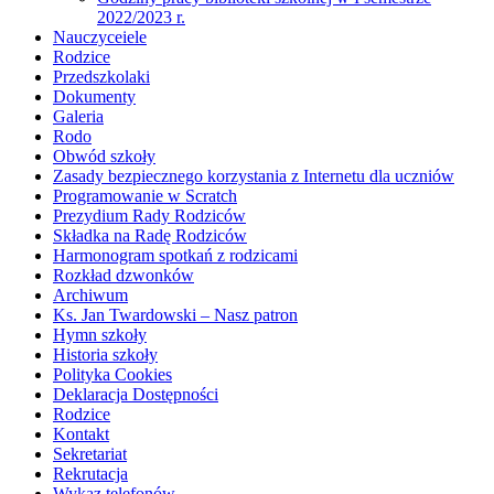
2022/2023 r.
Nauczyceiele
Rodzice
Przedszkolaki
Dokumenty
Galeria
Rodo
Obwód szkoły
Zasady bezpiecznego korzystania z Internetu dla uczniów
Programowanie w Scratch
Prezydium Rady Rodziców
Składka na Radę Rodziców
Harmonogram spotkań z rodzicami
Rozkład dzwonków
Archiwum
Ks. Jan Twardowski – Nasz patron
Hymn szkoły
Historia szkoły
Polityka Cookies
Deklaracja Dostępności
Rodzice
Kontakt
Sekretariat
Rekrutacja
Wykaz telefonów