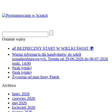
Ostatnie wpisy
👶 BEZPIECZNY START W WIELKI ŚWIAT 🌍
Ważna informacja dla kandydatów do szkół
ponadpodstawowych. Termin od 29-06-2026 do 06-07-2026
godz. 14:00
(brak tytułu)
(brak tytułu)
Życzenia od pani Ireny Piątek
Archiwa
lipiec 2026
czerwiec 2026
maj 2026
kwiecień 2026
marzec 2026