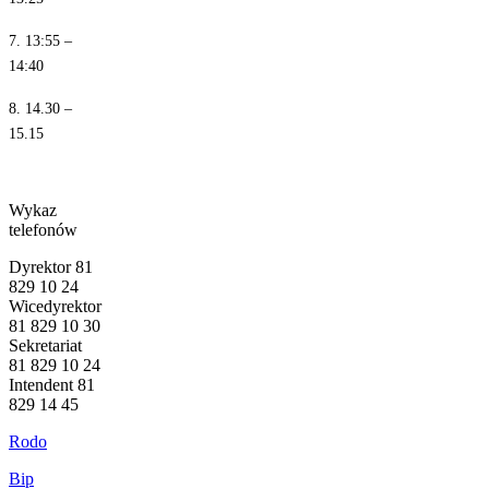
7. 13:55 –
14:40
8. 14.30 –
15.15
Wykaz
telefonów
Dyrektor 81
829 10 24
Wicedyrektor
81 829 10 30
Sekretariat
81 829 10 24
Intendent 81
829 14 45
Rodo
Bip