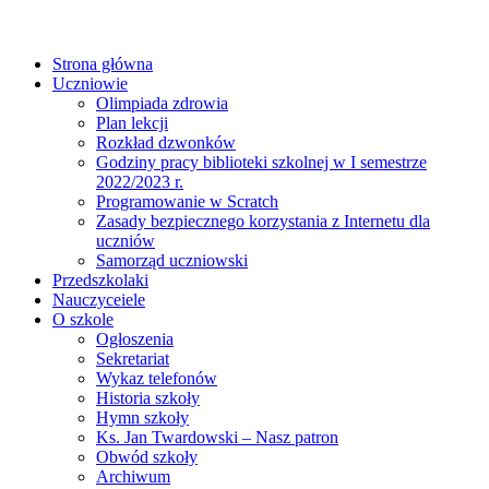
Strona główna
Uczniowie
Olimpiada zdrowia
Plan lekcji
Rozkład dzwonków
Godziny pracy biblioteki szkolnej w I semestrze
2022/2023 r.
Programowanie w Scratch
Zasady bezpiecznego korzystania z Internetu dla
uczniów
Samorząd uczniowski
Przedszkolaki
Nauczyceiele
O szkole
Ogłoszenia
Sekretariat
Wykaz telefonów
Historia szkoły
Hymn szkoły
Ks. Jan Twardowski – Nasz patron
Obwód szkoły
Archiwum