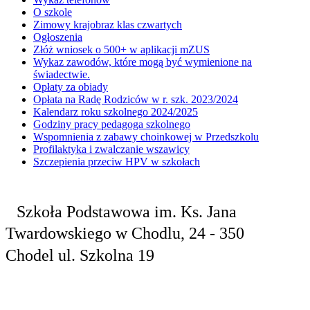
O szkole
Zimowy krajobraz klas czwartych
Ogłoszenia
Złóż wniosek o 500+ w aplikacji mZUS
Wykaz zawodów, które mogą być wymienione na
świadectwie.
Opłaty za obiady
Opłata na Radę Rodziców w r. szk. 2023/2024
Kalendarz roku szkolnego 2024/2025
Godziny pracy pedagoga szkolnego
Wspomnienia z zabawy choinkowej w Przedszkolu
Profilaktyka i zwalczanie wszawicy
Szczepienia przeciw HPV w szkołach
Szkoła Podstawowa
im. Ks. Jana
Twardowskiego
w Chodlu,
24 - 350
Chodel
ul. Szkolna 19