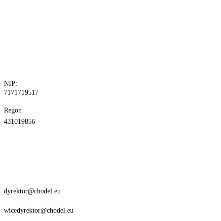
tel. 81 829 10
24
fax.81 829 10
30
NIP:
7171719517
Regon
431019856
dyrektor@chodel.eu
wicedyrektor@chodel.eu