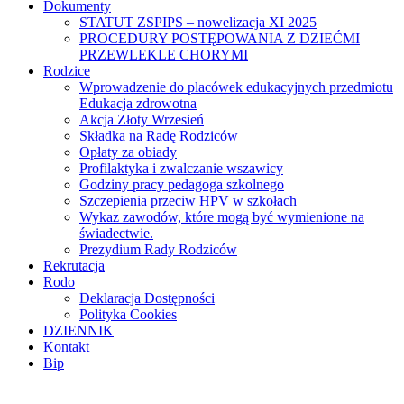
Dokumenty
STATUT ZSPIPS – nowelizacja XI 2025
PROCEDURY POSTĘPOWANIA Z DZIEĆMI
PRZEWLEKLE CHORYMI
Rodzice
Wprowadzenie do placówek edukacyjnych przedmiotu
Edukacja zdrowotna
Akcja Złoty Wrzesień
Składka na Radę Rodziców
Opłaty za obiady
Profilaktyka i zwalczanie wszawicy
Godziny pracy pedagoga szkolnego
Szczepienia przeciw HPV w szkołach
Wykaz zawodów, które mogą być wymienione na
świadectwie.
Prezydium Rady Rodziców
Rekrutacja
Rodo
Deklaracja Dostępności
Polityka Cookies
DZIENNIK
Kontakt
Bip