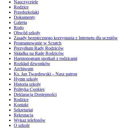
Nauczyceiele
Rodzice
Przedszkolaki
Dokumenty
Galeria
Rodo
Obwód szkoły
Zasady bezpiecznego korzystania z Internetu dla uczniów
Programowanie w Scratch
Prezydium Rady Rodziców
Składka na Radę Rodziców
Harmonogram spotkań z rodzicami
Rozkład dzwonków
Archiwum
Ks. Jan Twardowski – Nasz patron
Hymn szkoły
Historia szkoły
Polityka Cookies
Deklaracja Dostępności
Rodzice
Kontakt
Sekretariat
Rekrutacja
Wykaz telefonów
O szkole