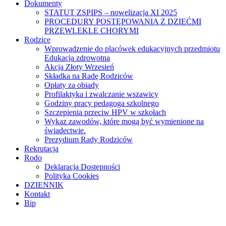
Dokumenty
STATUT ZSPIPS – nowelizacja XI 2025
PROCEDURY POSTĘPOWANIA Z DZIEĆMI
PRZEWLEKLE CHORYMI
Rodzice
Wprowadzenie do placówek edukacyjnych przedmiotu
Edukacja zdrowotna
Akcja Złoty Wrzesień
Składka na Radę Rodziców
Opłaty za obiady
Profilaktyka i zwalczanie wszawicy
Godziny pracy pedagoga szkolnego
Szczepienia przeciw HPV w szkołach
Wykaz zawodów, które mogą być wymienione na
świadectwie.
Prezydium Rady Rodziców
Rekrutacja
Rodo
Deklaracja Dostępności
Polityka Cookies
DZIENNIK
Kontakt
Bip