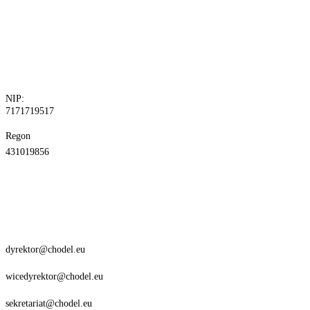
tel. 81 829 10
24
fax.81 829 10
30
NIP:
7171719517
Regon
431019856
dyrektor@chodel.eu
wicedyrektor@chodel.eu
sekretariat@chodel.eu