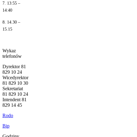
7. 13:55 –
14:40
8. 14.30 –
15.15
Wykaz
telefonów
Dyrektor 81
829 10 24
Wicedyrektor
81 829 10 30
Sekretariat
81 829 10 24
Intendent 81
829 14 45
Rodo
Bip
Godziny