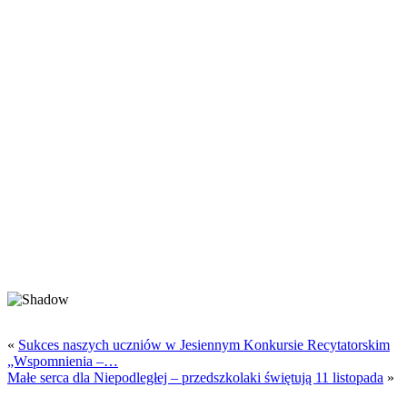
«
Sukces naszych uczniów w Jesiennym Konkursie Recytatorskim
„Wspomnienia –…
Małe serca dla Niepodległej – przedszkolaki świętują 11 listopada
»