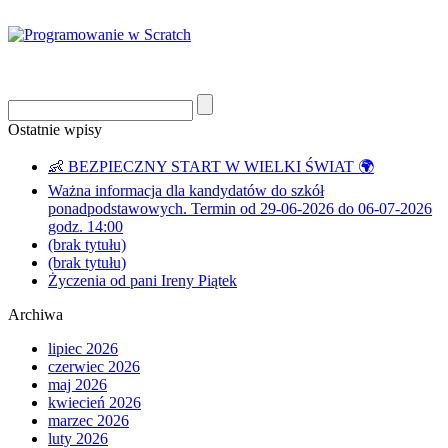
Ostatnie wpisy
👶 BEZPIECZNY START W WIELKI ŚWIAT 🌍
Ważna informacja dla kandydatów do szkół
ponadpodstawowych. Termin od 29-06-2026 do 06-07-2026
godz. 14:00
(brak tytułu)
(brak tytułu)
Życzenia od pani Ireny Piątek
Archiwa
lipiec 2026
czerwiec 2026
maj 2026
kwiecień 2026
marzec 2026
luty 2026