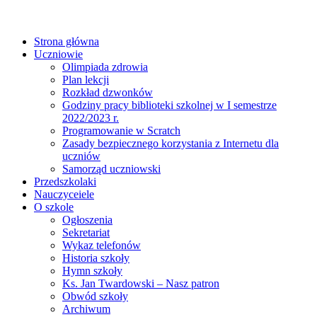
Strona główna
Uczniowie
Olimpiada zdrowia
Plan lekcji
Rozkład dzwonków
Godziny pracy biblioteki szkolnej w I semestrze
2022/2023 r.
Programowanie w Scratch
Zasady bezpiecznego korzystania z Internetu dla
uczniów
Samorząd uczniowski
Przedszkolaki
Nauczyceiele
O szkole
Ogłoszenia
Sekretariat
Wykaz telefonów
Historia szkoły
Hymn szkoły
Ks. Jan Twardowski – Nasz patron
Obwód szkoły
Archiwum