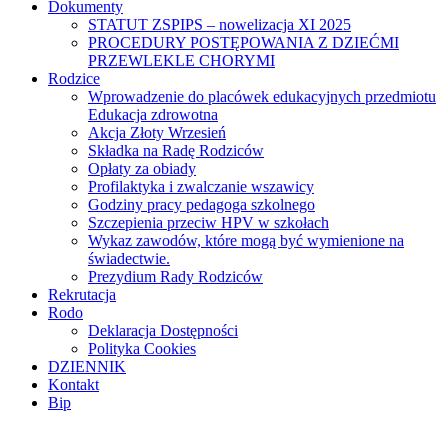
Dokumenty
STATUT ZSPIPS – nowelizacja XI 2025
PROCEDURY POSTĘPOWANIA Z DZIEĆMI
PRZEWLEKLE CHORYMI
Rodzice
Wprowadzenie do placówek edukacyjnych przedmiotu
Edukacja zdrowotna
Akcja Złoty Wrzesień
Składka na Radę Rodziców
Opłaty za obiady
Profilaktyka i zwalczanie wszawicy
Godziny pracy pedagoga szkolnego
Szczepienia przeciw HPV w szkołach
Wykaz zawodów, które mogą być wymienione na
świadectwie.
Prezydium Rady Rodziców
Rekrutacja
Rodo
Deklaracja Dostępności
Polityka Cookies
DZIENNIK
Kontakt
Bip