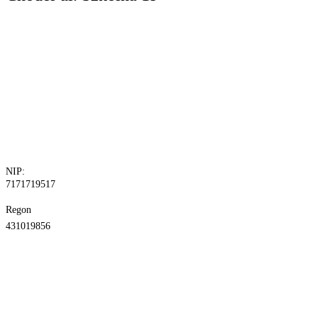
tel. 81 829 10
24
fax.81 829 10
30
NIP:
7171719517
Regon
431019856