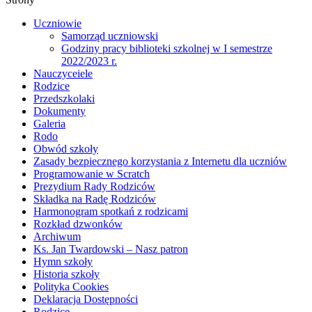
Uczniowie
Samorząd uczniowski
Godziny pracy biblioteki szkolnej w I semestrze
2022/2023 r.
Nauczyceiele
Rodzice
Przedszkolaki
Dokumenty
Galeria
Rodo
Obwód szkoły
Zasady bezpiecznego korzystania z Internetu dla uczniów
Programowanie w Scratch
Prezydium Rady Rodziców
Składka na Radę Rodziców
Harmonogram spotkań z rodzicami
Rozkład dzwonków
Archiwum
Ks. Jan Twardowski – Nasz patron
Hymn szkoły
Historia szkoły
Polityka Cookies
Deklaracja Dostępności
Rodzice