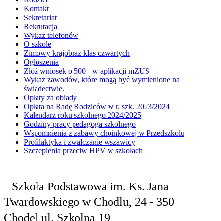
Kontakt
Sekretariat
Rekrutacja
Wykaz telefonów
O szkole
Zimowy krajobraz klas czwartych
Ogłoszenia
Złóż wniosek o 500+ w aplikacji mZUS
Wykaz zawodów, które mogą być wymienione na
świadectwie.
Opłaty za obiady
Opłata na Radę Rodziców w r. szk. 2023/2024
Kalendarz roku szkolnego 2024/2025
Godziny pracy pedagoga szkolnego
Wspomnienia z zabawy choinkowej w Przedszkolu
Profilaktyka i zwalczanie wszawicy
Szczepienia przeciw HPV w szkołach
Szkoła Podstawowa
im. Ks. Jana
Twardowskiego
w Chodlu,
24 - 350
Chodel
ul. Szkolna 19