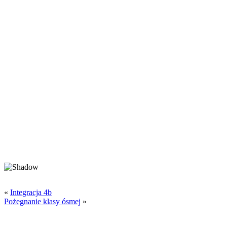
«
Integracja 4b
Pożegnanie klasy ósmej
»