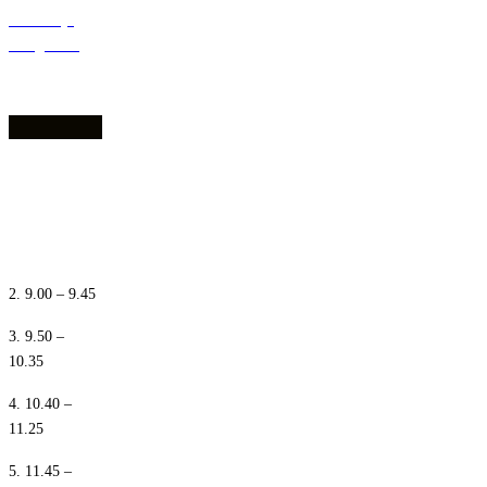
Deklaracja
dostępności
1. 8.10 – 8.55
2. 9.00 – 9.45
3. 9.50 –
10.35
4. 10.40 –
11.25
5. 11.45 –