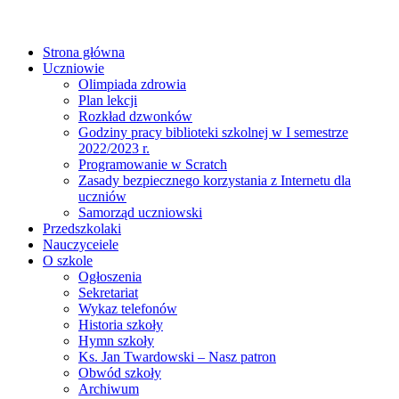
Strona główna
Uczniowie
Olimpiada zdrowia
Plan lekcji
Rozkład dzwonków
Godziny pracy biblioteki szkolnej w I semestrze
2022/2023 r.
Programowanie w Scratch
Zasady bezpiecznego korzystania z Internetu dla
uczniów
Samorząd uczniowski
Przedszkolaki
Nauczyceiele
O szkole
Ogłoszenia
Sekretariat
Wykaz telefonów
Historia szkoły
Hymn szkoły
Ks. Jan Twardowski – Nasz patron
Obwód szkoły
Archiwum