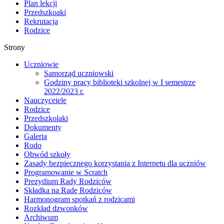
Plan lekcji
Przedszkoaki
Rekrutacja
Rodzice
Strony
Uczniowie
Samorząd uczniowski
Godziny pracy biblioteki szkolnej w I semestrze
2022/2023 r.
Nauczyceiele
Rodzice
Przedszkolaki
Dokumenty
Galeria
Rodo
Obwód szkoły
Zasady bezpiecznego korzystania z Internetu dla uczniów
Programowanie w Scratch
Prezydium Rady Rodziców
Składka na Radę Rodziców
Harmonogram spotkań z rodzicami
Rozkład dzwonków
Archiwum