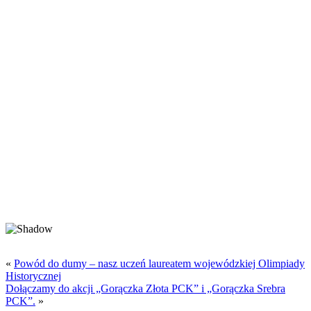
«
Powód do dumy – nasz uczeń laureatem wojewódzkiej Olimpiady
Historycznej
Dołączamy do akcji „Gorączka Złota PCK” i „Gorączka Srebra
PCK”.
»