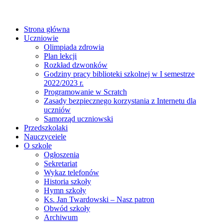
Strona główna
Uczniowie
Olimpiada zdrowia
Plan lekcji
Rozkład dzwonków
Godziny pracy biblioteki szkolnej w I semestrze
2022/2023 r.
Programowanie w Scratch
Zasady bezpiecznego korzystania z Internetu dla
uczniów
Samorząd uczniowski
Przedszkolaki
Nauczyceiele
O szkole
Ogłoszenia
Sekretariat
Wykaz telefonów
Historia szkoły
Hymn szkoły
Ks. Jan Twardowski – Nasz patron
Obwód szkoły
Archiwum