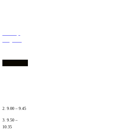
Deklaracja
dostępności
1. 8.10 – 8.55
2. 9.00 – 9.45
3. 9.50 –
10.35