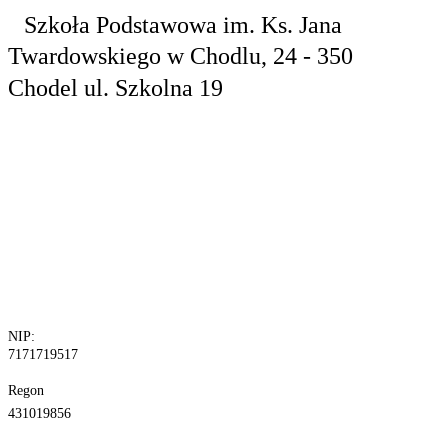
Szkoła Podstawowa
im. Ks. Jana
Twardowskiego
w Chodlu,
24 - 350
Chodel
ul. Szkolna 19
tel. 81 829 10
24
fax.81 829 10
30
NIP:
7171719517
Regon
431019856