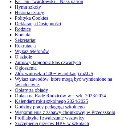
Ks. Jan Twardowski – Nasz patron
Hymn szkoły
Historia szkoły
Polityka Cookies
Deklaracja Dostępności
Rodzice
Kontakt
Sekretariat
Rekrutacja
Wykaz telefonów
O szkole
Zimowy krajobraz klas czwartych
Ogłoszenia
Złóż wniosek o 500+ w aplikacji mZUS
Wykaz zawodów, które mogą być wymienione na
świadectwie.
Opłaty za obiady
Opłata na Radę Rodziców w r. szk. 2023/2024
Kalendarz roku szkolnego 2024/2025
Godziny pracy pedagoga szkolnego
Wspomnienia z zabawy choinkowej w Przedszkolu
Profilaktyka i zwalczanie wszawicy
Szczepienia przeciw HPV w szkołach