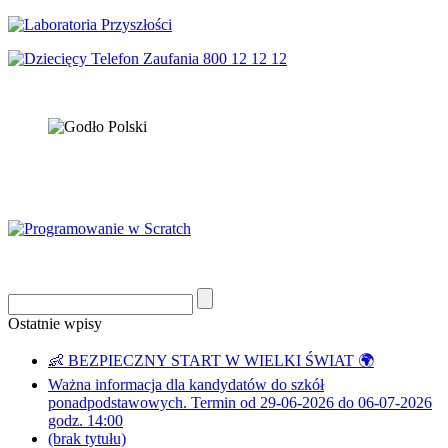
Ostatnie wpisy
👶 BEZPIECZNY START W WIELKI ŚWIAT 🌍
Ważna informacja dla kandydatów do szkół
ponadpodstawowych. Termin od 29-06-2026 do 06-07-2026
godz. 14:00
(brak tytułu)