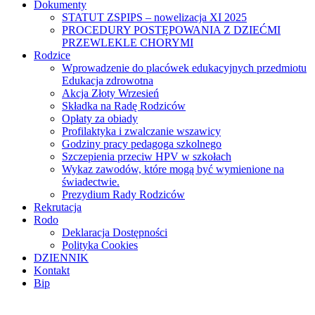
Dokumenty
STATUT ZSPIPS – nowelizacja XI 2025
PROCEDURY POSTĘPOWANIA Z DZIEĆMI
PRZEWLEKLE CHORYMI
Rodzice
Wprowadzenie do placówek edukacyjnych przedmiotu
Edukacja zdrowotna
Akcja Złoty Wrzesień
Składka na Radę Rodziców
Opłaty za obiady
Profilaktyka i zwalczanie wszawicy
Godziny pracy pedagoga szkolnego
Szczepienia przeciw HPV w szkołach
Wykaz zawodów, które mogą być wymienione na
świadectwie.
Prezydium Rady Rodziców
Rekrutacja
Rodo
Deklaracja Dostępności
Polityka Cookies
DZIENNIK
Kontakt
Bip