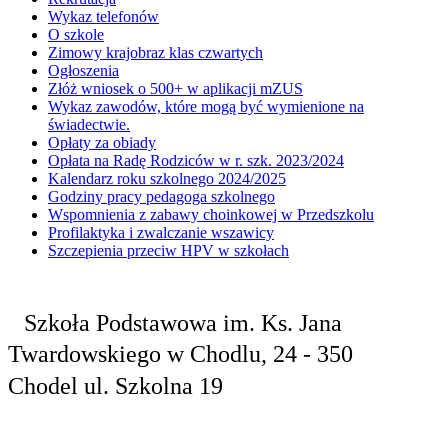
Wykaz telefonów
O szkole
Zimowy krajobraz klas czwartych
Ogłoszenia
Złóż wniosek o 500+ w aplikacji mZUS
Wykaz zawodów, które mogą być wymienione na
świadectwie.
Opłaty za obiady
Opłata na Radę Rodziców w r. szk. 2023/2024
Kalendarz roku szkolnego 2024/2025
Godziny pracy pedagoga szkolnego
Wspomnienia z zabawy choinkowej w Przedszkolu
Profilaktyka i zwalczanie wszawicy
Szczepienia przeciw HPV w szkołach
Szkoła Podstawowa
im. Ks. Jana
Twardowskiego
w Chodlu,
24 - 350
Chodel
ul. Szkolna 19