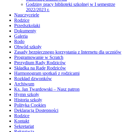
Godziny pracy biblioteki szkolnej w I semestrze
2022/2023 r.
Nauczyceiele
Rodzice
Przedszkolaki
Dokumenty
Galeria
Rodo
Obwód szkoły
Zasady bezpiecznego korzystania z Internetu dla uczniów
Programowanie w Scratch
Prezydium Rady Rodziców
Składka na Radę Rodziców
Harmonogram spotkań z rodzicami
Rozkład dzwonków
Archiwum
Ks. Jan Twardowski – Nasz patron
Hymn szkoły
Historia szkoły
Polityka Cookies
Deklaracja Dostępności
Rodzice
Kontakt
Sekretariat
Rekrutacja