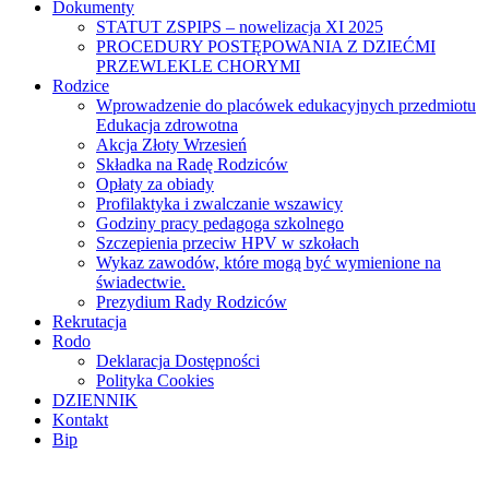
Dokumenty
STATUT ZSPIPS – nowelizacja XI 2025
PROCEDURY POSTĘPOWANIA Z DZIEĆMI
PRZEWLEKLE CHORYMI
Rodzice
Wprowadzenie do placówek edukacyjnych przedmiotu
Edukacja zdrowotna
Akcja Złoty Wrzesień
Składka na Radę Rodziców
Opłaty za obiady
Profilaktyka i zwalczanie wszawicy
Godziny pracy pedagoga szkolnego
Szczepienia przeciw HPV w szkołach
Wykaz zawodów, które mogą być wymienione na
świadectwie.
Prezydium Rady Rodziców
Rekrutacja
Rodo
Deklaracja Dostępności
Polityka Cookies
DZIENNIK
Kontakt
Bip