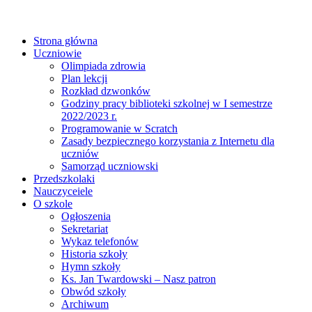
Strona główna
Uczniowie
Olimpiada zdrowia
Plan lekcji
Rozkład dzwonków
Godziny pracy biblioteki szkolnej w I semestrze
2022/2023 r.
Programowanie w Scratch
Zasady bezpiecznego korzystania z Internetu dla
uczniów
Samorząd uczniowski
Przedszkolaki
Nauczyceiele
O szkole
Ogłoszenia
Sekretariat
Wykaz telefonów
Historia szkoły
Hymn szkoły
Ks. Jan Twardowski – Nasz patron
Obwód szkoły
Archiwum