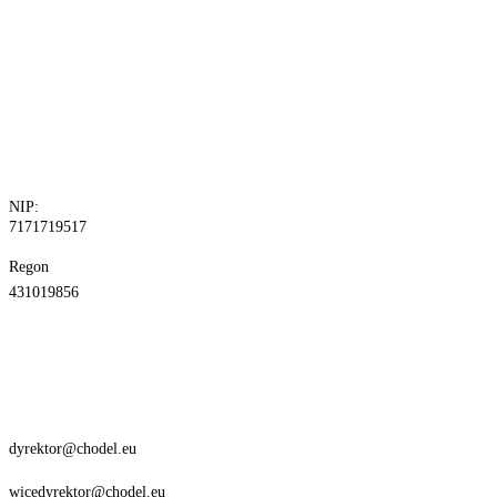
tel. 81 829 10
24
fax.81 829 10
30
NIP:
7171719517
Regon
431019856
dyrektor@chodel.eu
wicedyrektor@chodel.eu