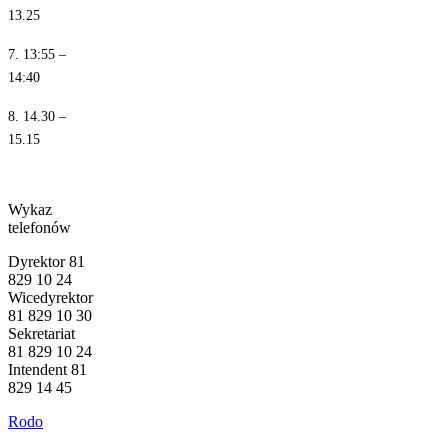
13.25
7. 13:55 –
14:40
8. 14.30 –
15.15
Wykaz
telefonów
Dyrektor 81
829 10 24
Wicedyrektor
81 829 10 30
Sekretariat
81 829 10 24
Intendent 81
829 14 45
Rodo