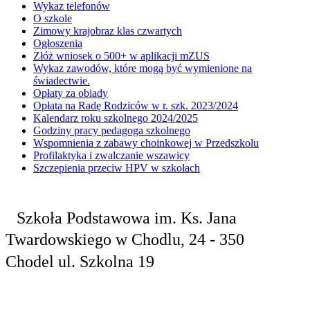
Wykaz telefonów
O szkole
Zimowy krajobraz klas czwartych
Ogłoszenia
Złóż wniosek o 500+ w aplikacji mZUS
Wykaz zawodów, które mogą być wymienione na
świadectwie.
Opłaty za obiady
Opłata na Radę Rodziców w r. szk. 2023/2024
Kalendarz roku szkolnego 2024/2025
Godziny pracy pedagoga szkolnego
Wspomnienia z zabawy choinkowej w Przedszkolu
Profilaktyka i zwalczanie wszawicy
Szczepienia przeciw HPV w szkołach
Szkoła Podstawowa
im. Ks. Jana
Twardowskiego
w Chodlu,
24 - 350
Chodel
ul. Szkolna 19