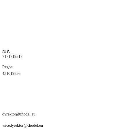
tel. 81 829 10
24
fax.81 829 10
30
NIP:
7171719517
Regon
431019856
dyrektor@chodel.eu
wicedyrektor@chodel.eu