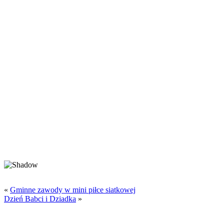
«
Gminne zawody w mini piłce siatkowej
Dzień Babci i Dziadka
»