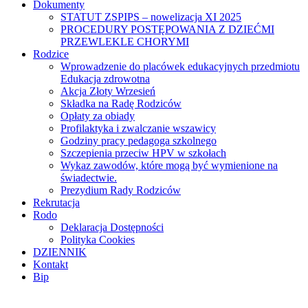
Dokumenty
STATUT ZSPIPS – nowelizacja XI 2025
PROCEDURY POSTĘPOWANIA Z DZIEĆMI
PRZEWLEKLE CHORYMI
Rodzice
Wprowadzenie do placówek edukacyjnych przedmiotu
Edukacja zdrowotna
Akcja Złoty Wrzesień
Składka na Radę Rodziców
Opłaty za obiady
Profilaktyka i zwalczanie wszawicy
Godziny pracy pedagoga szkolnego
Szczepienia przeciw HPV w szkołach
Wykaz zawodów, które mogą być wymienione na
świadectwie.
Prezydium Rady Rodziców
Rekrutacja
Rodo
Deklaracja Dostępności
Polityka Cookies
DZIENNIK
Kontakt
Bip