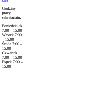
Godziny
pracy
sekretariatu:
Poniedziałek
7:00 – 15:00
Wtorek 7:00
– 15:00
Środa 7:00 –
15:00
Czwartek
7:00 – 15:00
Piątek 7:00 –
15:00