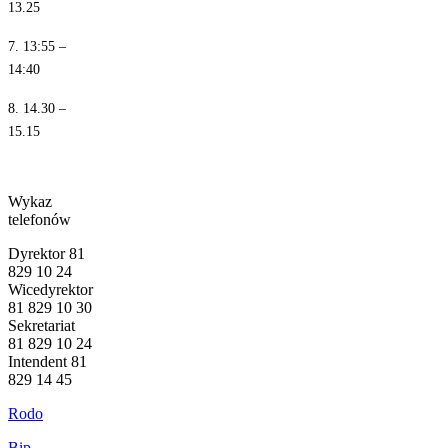
13.25
7. 13:55 –
14:40
8. 14.30 –
15.15
Wykaz
telefonów
Dyrektor 81
829 10 24
Wicedyrektor
81 829 10 30
Sekretariat
81 829 10 24
Intendent 81
829 14 45
Rodo
Bip