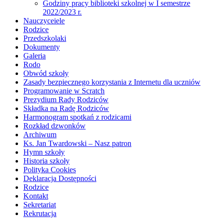
Godziny pracy biblioteki szkolnej w I semestrze
2022/2023 r.
Nauczyceiele
Rodzice
Przedszkolaki
Dokumenty
Galeria
Rodo
Obwód szkoły
Zasady bezpiecznego korzystania z Internetu dla uczniów
Programowanie w Scratch
Prezydium Rady Rodziców
Składka na Radę Rodziców
Harmonogram spotkań z rodzicami
Rozkład dzwonków
Archiwum
Ks. Jan Twardowski – Nasz patron
Hymn szkoły
Historia szkoły
Polityka Cookies
Deklaracja Dostępności
Rodzice
Kontakt
Sekretariat
Rekrutacja