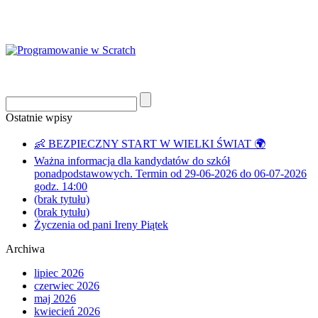
Ostatnie wpisy
👶 BEZPIECZNY START W WIELKI ŚWIAT 🌍
Ważna informacja dla kandydatów do szkół
ponadpodstawowych. Termin od 29-06-2026 do 06-07-2026
godz. 14:00
(brak tytułu)
(brak tytułu)
Życzenia od pani Ireny Piątek
Archiwa
lipiec 2026
czerwiec 2026
maj 2026
kwiecień 2026