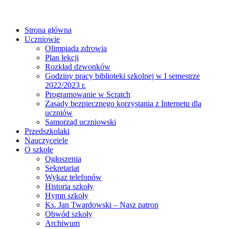
Strona główna
Uczniowie
Olimpiada zdrowia
Plan lekcji
Rozkład dzwonków
Godziny pracy biblioteki szkolnej w I semestrze
2022/2023 r.
Programowanie w Scratch
Zasady bezpiecznego korzystania z Internetu dla
uczniów
Samorząd uczniowski
Przedszkolaki
Nauczyceiele
O szkole
Ogłoszenia
Sekretariat
Wykaz telefonów
Historia szkoły
Hymn szkoły
Ks. Jan Twardowski – Nasz patron
Obwód szkoły
Archiwum