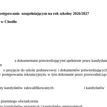
stępowaniu uzupełniającym na rok szkolny 2026/2027
o w Chodlu
az z dokumentami potwierdzającymi spełnienie przez kandydat
ym
yjęcie do szkoły podstawowej i dokumentów potwierdzających 
 postępowaniu rekrutacyjnym, w tym dokonanie przez przewodnicząc
utacyjną listy kandydatów zakwalifikowanych i kandydatów
i pisemnego oświadczenia
isty kandydatów przyjętych i kandydatów nieprzyjętych