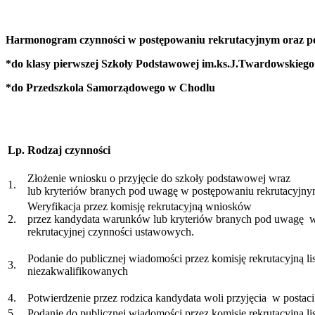
Harmonogram czynności w postępowaniu rekrutacyjnym oraz po
*do klasy pierwszej Szkoły Podstawowej im.ks.J.Twardowskieg
*do Przedszkola Samorządowego w Chodlu
Lp.
Rodzaj czynności
Złożenie wniosku o przyjęcie do szkoły podstawowej wr
1.
lub kryteriów branych pod uwagę w postępowaniu rekrutacyjn
Weryfikacja przez komisję rekrutacyjną wniosków o prz
2.
przez kandydata warunków lub kryteriów branych pod uwagę w
rekrutacyjnej czynności ustawowych.
Podanie do publicznej wiadomości przez komisję rekr
3.
niezakwalifikowanych
4.
Potwierdzenie przez rodzica kandydata woli przyjęcia w postac
5.
Podanie do publicznej wiadomości przez komisję rekrutacyjną l