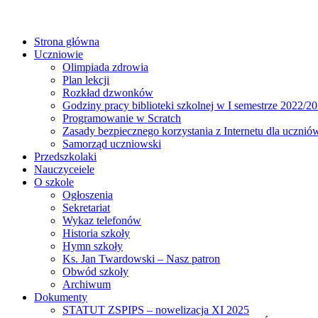
Strona główna
Uczniowie
Olimpiada zdrowia
Plan lekcji
Rozkład dzwonków
Godziny pracy biblioteki szkolnej w I semestrze 2022/20
Programowanie w Scratch
Zasady bezpiecznego korzystania z Internetu dla ucznió
Samorząd uczniowski
Przedszkolaki
Nauczyceiele
O szkole
Ogłoszenia
Sekretariat
Wykaz telefonów
Historia szkoły
Hymn szkoły
Ks. Jan Twardowski – Nasz patron
Obwód szkoły
Archiwum
Dokumenty
STATUT ZSPIPS – nowelizacja XI 2025