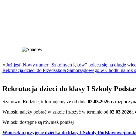
«
Już jest! Nowy numer „Szkolnych jęków” poleca się na długie wie
Rekrutacja dzieci do Przedszkola Samorządowego w Chodlu na rok 
Rekrutacja dzieci do klasy I Szkoły Podst
Szanowni Rodzice, informujemy że od dnia
02.03.2026 r.
rozpoczyna
Wnioski należy pobrać w szkole i złożyć w terminie od
02.03.2026
r.
Wnioski dostępne są również poniżej
Wniosek o przyjęcie dziecka do klasy I
Szkoły Podstawowej im.k