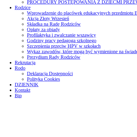
PROCEDURY POSTĘPOWANIA Z DZIEĆMI PRZ
Rodzice
Wprowadzenie do placówek edukacyjnych przedmiotu E
Akcja Złoty Wrzesień
Składka na Radę Rodziców
Opłaty za obiady
Profilaktyka i zwalczanie wszawicy
Godziny pracy pedagoga szkolnego
Szczepienia przeciw HPV w szkołach
Wykaz zawodów, które mogą być wymienione na świade
Prezydium Rady Rodziców
Rekrutacja
Rodo
Deklaracja Dostępności
Polityka Cookies
DZIENNIK
Kontakt
Bip