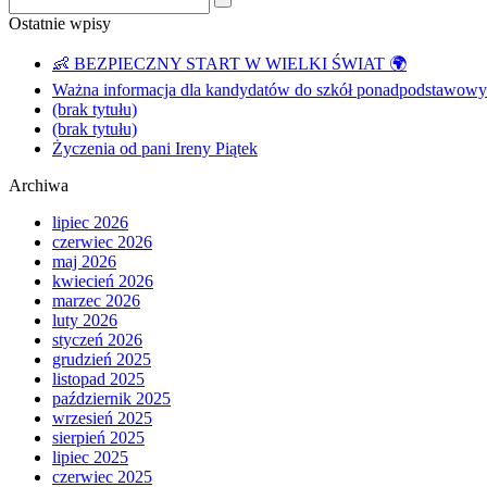
Ostatnie wpisy
👶 BEZPIECZNY START W WIELKI ŚWIAT 🌍
Ważna informacja dla kandydatów do szkół ponadpodstawowyc
(brak tytułu)
(brak tytułu)
Życzenia od pani Ireny Piątek
Archiwa
lipiec 2026
czerwiec 2026
maj 2026
kwiecień 2026
marzec 2026
luty 2026
styczeń 2026
grudzień 2025
listopad 2025
październik 2025
wrzesień 2025
sierpień 2025
lipiec 2025
czerwiec 2025