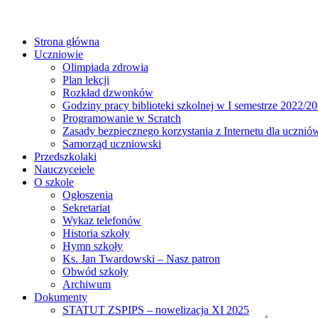
Strona główna
Uczniowie
Olimpiada zdrowia
Plan lekcji
Rozkład dzwonków
Godziny pracy biblioteki szkolnej w I semestrze 2022/20
Programowanie w Scratch
Zasady bezpiecznego korzystania z Internetu dla ucznió
Samorząd uczniowski
Przedszkolaki
Nauczyceiele
O szkole
Ogłoszenia
Sekretariat
Wykaz telefonów
Historia szkoły
Hymn szkoły
Ks. Jan Twardowski – Nasz patron
Obwód szkoły
Archiwum
Dokumenty
STATUT ZSPIPS – nowelizacja XI 2025