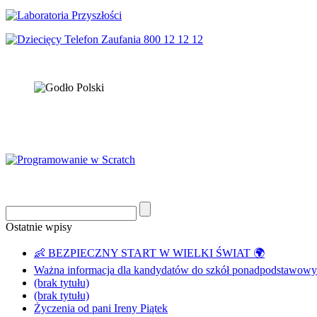
Ostatnie wpisy
👶 BEZPIECZNY START W WIELKI ŚWIAT 🌍
Ważna informacja dla kandydatów do szkół ponadpodstawowyc
(brak tytułu)
(brak tytułu)
Życzenia od pani Ireny Piątek