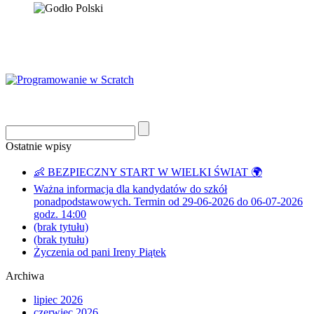
Ostatnie wpisy
👶 BEZPIECZNY START W WIELKI ŚWIAT 🌍
Ważna informacja dla kandydatów do szkół
ponadpodstawowych. Termin od 29-06-2026 do 06-07-2026
godz. 14:00
(brak tytułu)
(brak tytułu)
Życzenia od pani Ireny Piątek
Archiwa
lipiec 2026
czerwiec 2026