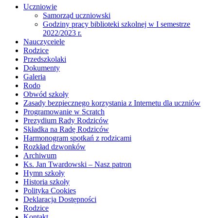
Uczniowie
Samorząd uczniowski
Godziny pracy biblioteki szkolnej w I semestrze
2022/2023 r.
Nauczyceiele
Rodzice
Przedszkolaki
Dokumenty
Galeria
Rodo
Obwód szkoły
Zasady bezpiecznego korzystania z Internetu dla uczniów
Programowanie w Scratch
Prezydium Rady Rodziców
Składka na Radę Rodziców
Harmonogram spotkań z rodzicami
Rozkład dzwonków
Archiwum
Ks. Jan Twardowski – Nasz patron
Hymn szkoły
Historia szkoły
Polityka Cookies
Deklaracja Dostępności
Rodzice
Kontakt