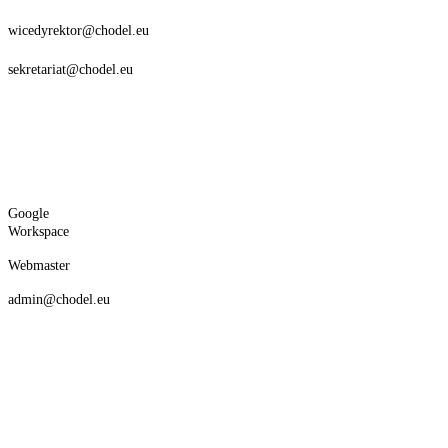
wicedyrektor@chodel.eu
sekretariat@chodel.eu
Google
Workspace
Webmaster
admin@chodel.eu
Deklaracja