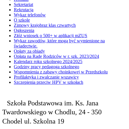
Sekretariat
Rekrutacja
Wykaz telefonów
O szkole
Zimowy krajobraz klas czwartych
Ogłoszenia
Złóż wniosek o 500+ w aplikacji mZUS
Wykaz zawodów, które mogą być wymienione na
świadectwie.
Opłaty za obiady
Opłata na Radę Rodziców w r. szk. 2023/2024
Kalendarz roku szkolnego 2024/2025
Godziny pracy pedagoga szkolnego
Wspomnienia z zabawy choinkowej w Przedszkolu
Profilaktyka i zwalczanie wszawicy
Szczepienia przeciw HPV w szkołach
Szkoła Podstawowa
im. Ks. Jana
Twardowskiego
w Chodlu,
24 - 350
Chodel
ul. Szkolna 19