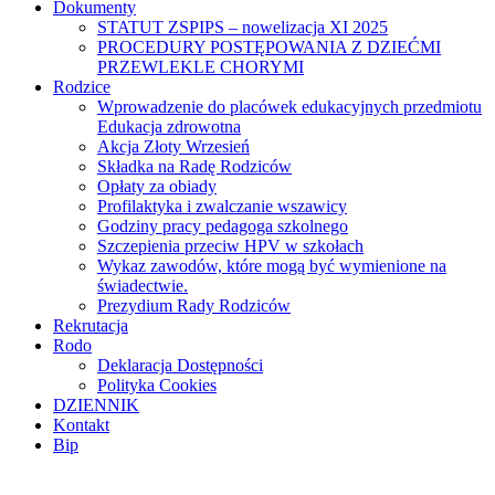
Dokumenty
STATUT ZSPIPS – nowelizacja XI 2025
PROCEDURY POSTĘPOWANIA Z DZIEĆMI
PRZEWLEKLE CHORYMI
Rodzice
Wprowadzenie do placówek edukacyjnych przedmiotu
Edukacja zdrowotna
Akcja Złoty Wrzesień
Składka na Radę Rodziców
Opłaty za obiady
Profilaktyka i zwalczanie wszawicy
Godziny pracy pedagoga szkolnego
Szczepienia przeciw HPV w szkołach
Wykaz zawodów, które mogą być wymienione na
świadectwie.
Prezydium Rady Rodziców
Rekrutacja
Rodo
Deklaracja Dostępności
Polityka Cookies
DZIENNIK
Kontakt
Bip