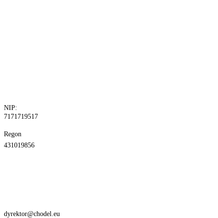
tel. 81 829 10
24
fax.81 829 10
30
NIP:
7171719517
Regon
431019856
dyrektor@chodel.eu