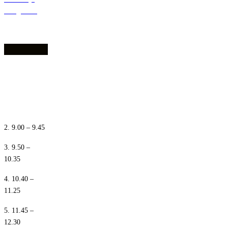
dostępności
1. 8.10 – 8.55
2. 9.00 – 9.45
3. 9.50 –
10.35
4. 10.40 –
11.25
5. 11.45 –
12.30