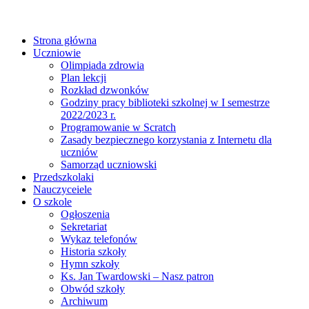
Strona główna
Uczniowie
Olimpiada zdrowia
Plan lekcji
Rozkład dzwonków
Godziny pracy biblioteki szkolnej w I semestrze
2022/2023 r.
Programowanie w Scratch
Zasady bezpiecznego korzystania z Internetu dla
uczniów
Samorząd uczniowski
Przedszkolaki
Nauczyceiele
O szkole
Ogłoszenia
Sekretariat
Wykaz telefonów
Historia szkoły
Hymn szkoły
Ks. Jan Twardowski – Nasz patron
Obwód szkoły
Archiwum