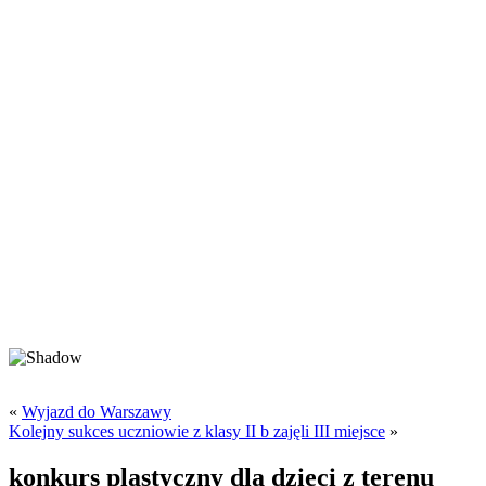
«
Wyjazd do Warszawy
Kolejny sukces uczniowie z klasy II b zajęli III miejsce
»
konkurs plastyczny dla dzieci z terenu