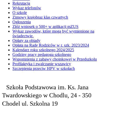
Rekrutacja
Wykaz telefonów
O szkole
Zimowy krajobraz klas czwartych
Ogłoszenia
Złóż wniosek o 500+ w aplikacji mZUS
Wykaz zawodów, które mogą być wymienione na
świadectwie.
Opłaty za obiady
Opłata na Radę Rodziców w r. szk. 2023/2024
Kalendarz roku szkolnego 2024/2025
Godziny pracy pedagoga szkolnego
Wspomnienia z zabawy choinkowej w Przedszkolu
Profilaktyka i zwalczanie wszawicy
Szczepienia przeciw HPV w szkołach
Szkoła Podstawowa
im. Ks. Jana
Twardowskiego
w Chodlu,
24 - 350
Chodel
ul. Szkolna 19