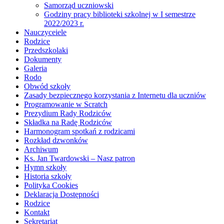
Samorząd uczniowski
Godziny pracy biblioteki szkolnej w I semestrze
2022/2023 r.
Nauczyceiele
Rodzice
Przedszkolaki
Dokumenty
Galeria
Rodo
Obwód szkoły
Zasady bezpiecznego korzystania z Internetu dla uczniów
Programowanie w Scratch
Prezydium Rady Rodziców
Składka na Radę Rodziców
Harmonogram spotkań z rodzicami
Rozkład dzwonków
Archiwum
Ks. Jan Twardowski – Nasz patron
Hymn szkoły
Historia szkoły
Polityka Cookies
Deklaracja Dostępności
Rodzice
Kontakt
Sekretariat