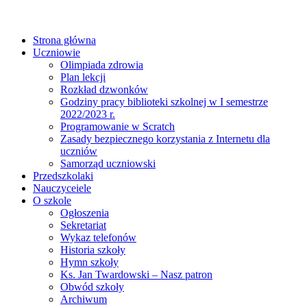
Strona główna
Uczniowie
Olimpiada zdrowia
Plan lekcji
Rozkład dzwonków
Godziny pracy biblioteki szkolnej w I semestrze
2022/2023 r.
Programowanie w Scratch
Zasady bezpiecznego korzystania z Internetu dla
uczniów
Samorząd uczniowski
Przedszkolaki
Nauczyceiele
O szkole
Ogłoszenia
Sekretariat
Wykaz telefonów
Historia szkoły
Hymn szkoły
Ks. Jan Twardowski – Nasz patron
Obwód szkoły
Archiwum