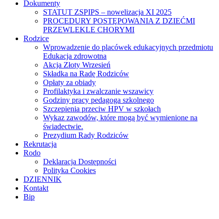
Dokumenty
STATUT ZSPIPS – nowelizacja XI 2025
PROCEDURY POSTĘPOWANIA Z DZIEĆMI
PRZEWLEKLE CHORYMI
Rodzice
Wprowadzenie do placówek edukacyjnych przedmiotu
Edukacja zdrowotna
Akcja Złoty Wrzesień
Składka na Radę Rodziców
Opłaty za obiady
Profilaktyka i zwalczanie wszawicy
Godziny pracy pedagoga szkolnego
Szczepienia przeciw HPV w szkołach
Wykaz zawodów, które mogą być wymienione na
świadectwie.
Prezydium Rady Rodziców
Rekrutacja
Rodo
Deklaracja Dostępności
Polityka Cookies
DZIENNIK
Kontakt
Bip