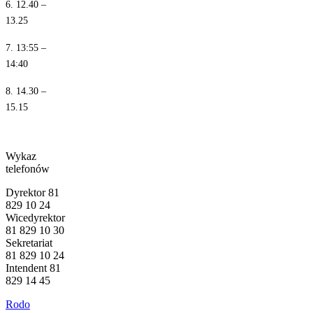
6. 12.40 –
13.25
7. 13:55 –
14:40
8. 14.30 –
15.15
Wykaz
telefonów
Dyrektor 81
829 10 24
Wicedyrektor
81 829 10 30
Sekretariat
81 829 10 24
Intendent 81
829 14 45
Rodo