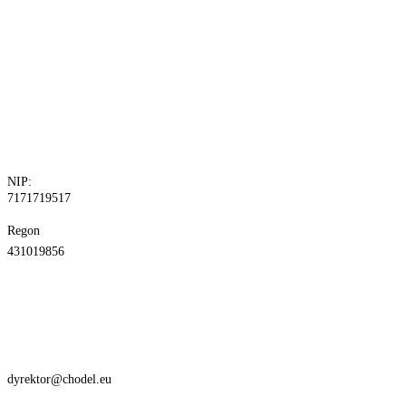
tel. 81 829 10
24
fax.81 829 10
30
NIP:
7171719517
Regon
431019856
dyrektor@chodel.eu