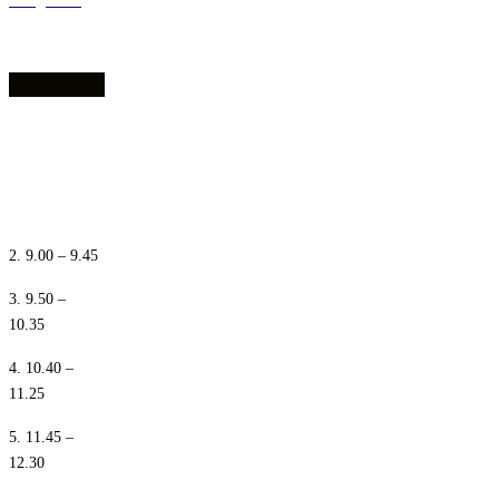
dostępności
1. 8.10 – 8.55
2. 9.00 – 9.45
3. 9.50 –
10.35
4. 10.40 –
11.25
5. 11.45 –
12.30