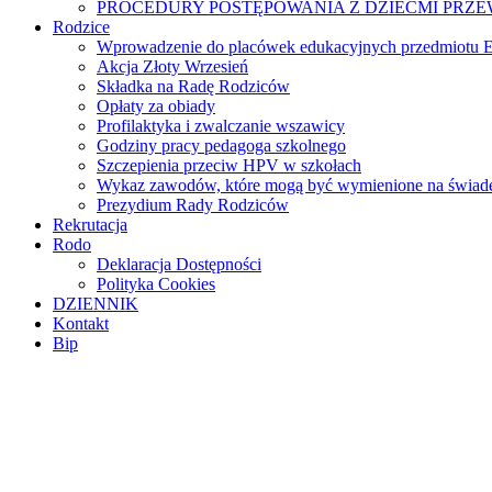
PROCEDURY POSTĘPOWANIA Z DZIEĆMI PRZ
Rodzice
Wprowadzenie do placówek edukacyjnych przedmiotu E
Akcja Złoty Wrzesień
Składka na Radę Rodziców
Opłaty za obiady
Profilaktyka i zwalczanie wszawicy
Godziny pracy pedagoga szkolnego
Szczepienia przeciw HPV w szkołach
Wykaz zawodów, które mogą być wymienione na świade
Prezydium Rady Rodziców
Rekrutacja
Rodo
Deklaracja Dostępności
Polityka Cookies
DZIENNIK
Kontakt
Bip