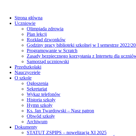
Strona główna
Uczniowie
Olimpiada zdrowia
Plan lekcji
Rozkład dzwonków
Godziny pracy biblioteki szkolnej w I semestrze 2022/20
Programowanie w Scratch
Zasady bezpiecznego korzystania z Internetu dla ucznió
Samorząd uczniowski
Przedszkolaki
Nauczyceiele
O szkole
Ogłoszenia
Sekretariat
Wykaz telefonów
Historia szkoły
Hymn szkoły
Ks. Jan Twardowski – Nasz patron
Obwód szkoły
Archiwum
Dokumenty
STATUT ZSPIPS – nowelizacja XI 2025