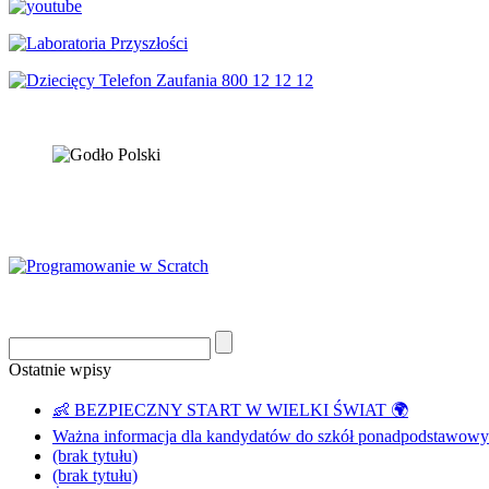
Ostatnie wpisy
👶 BEZPIECZNY START W WIELKI ŚWIAT 🌍
Ważna informacja dla kandydatów do szkół ponadpodstawowyc
(brak tytułu)
(brak tytułu)