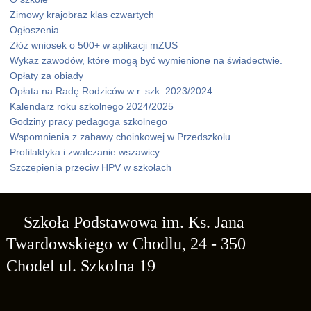
Zimowy krajobraz klas czwartych
Ogłoszenia
Złóż wniosek o 500+ w aplikacji mZUS
Wykaz zawodów, które mogą być wymienione na świadectwie.
Opłaty za obiady
Opłata na Radę Rodziców w r. szk. 2023/2024
Kalendarz roku szkolnego 2024/2025
Godziny pracy pedagoga szkolnego
Wspomnienia z zabawy choinkowej w Przedszkolu
Profilaktyka i zwalczanie wszawicy
Szczepienia przeciw HPV w szkołach
Szkoła Podstawowa
im. Ks. Jana
Twardowskiego
w Chodlu,
24 - 350
Chodel
ul. Szkolna 19