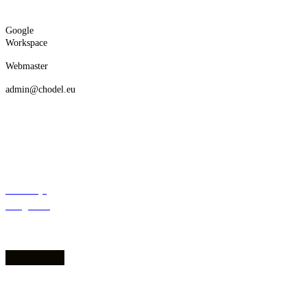
Google
Workspace
Webmaster
admin@chodel.eu
Deklaracja
dostępności