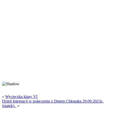
«
Wycieczka klasy VI
Dzień Integracji w połączeniu z Dniem Chłopaka 29.09.2023r.,
(piątek).
»