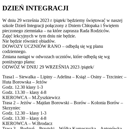
DZIEŃ INTEGRACJI
W dniu 29 września 2023 r /piątek/ będziemy świętować w naszej
szkole Dzień Integracji połączony z Dniem Chłopaka i Świętem
pieczonego ziemniaka – na które zaprasza Rada Rodziców.
Zajęć lekcyjnych w tym dniu nie będzie.
Nie będzie również obiadów.
DOWOZY UCZNIÓW RANO – odbędą się wg planu
codziennego.
Zmiana nastąpi w odwozach uczniów, które odbędą się wg
poniższego planu:
ODWÓZ W DNIU 29 WRZEŚNIA 2023 /piątek/
Trasa1 – Siewalka – Lipiny – Adelina – Książ – Osiny – Trzciniec –
Huta Borowska – Jeżów
Godz. 12.30 klasy 1-3
Godz. 13.30 – klasy 4-8
KIEROWCA – M.Żyszkiewicz
Trasa 2 – Jeżów – Majdan Borowski – Borów – Kolonia Borów –
Skrzyniec
Godz. 12.30 – klasy 1-3
Godz. 13.30 – klasy 4-8
KIEROWCA – W.Brodacz
Trasa 3 – Budzyń – Przytyki – Wólka Komaszycka – Antonówka –