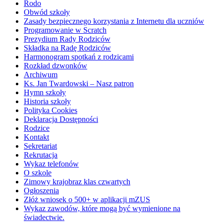
Rodo
Obwód szkoły
Zasady bezpiecznego korzystania z Internetu dla uczniów
Programowanie w Scratch
Prezydium Rady Rodziców
Składka na Radę Rodziców
Harmonogram spotkań z rodzicami
Rozkład dzwonków
Archiwum
Ks. Jan Twardowski – Nasz patron
Hymn szkoły
Historia szkoły
Polityka Cookies
Deklaracja Dostępności
Rodzice
Kontakt
Sekretariat
Rekrutacja
Wykaz telefonów
O szkole
Zimowy krajobraz klas czwartych
Ogłoszenia
Złóż wniosek o 500+ w aplikacji mZUS
Wykaz zawodów, które mogą być wymienione na
świadectwie.