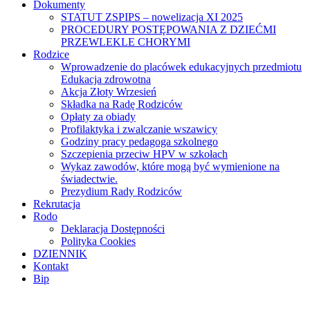
Dokumenty
STATUT ZSPIPS – nowelizacja XI 2025
PROCEDURY POSTĘPOWANIA Z DZIEĆMI
PRZEWLEKLE CHORYMI
Rodzice
Wprowadzenie do placówek edukacyjnych przedmiotu
Edukacja zdrowotna
Akcja Złoty Wrzesień
Składka na Radę Rodziców
Opłaty za obiady
Profilaktyka i zwalczanie wszawicy
Godziny pracy pedagoga szkolnego
Szczepienia przeciw HPV w szkołach
Wykaz zawodów, które mogą być wymienione na
świadectwie.
Prezydium Rady Rodziców
Rekrutacja
Rodo
Deklaracja Dostępności
Polityka Cookies
DZIENNIK
Kontakt
Bip