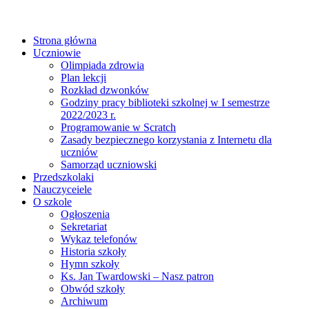
Strona główna
Uczniowie
Olimpiada zdrowia
Plan lekcji
Rozkład dzwonków
Godziny pracy biblioteki szkolnej w I semestrze
2022/2023 r.
Programowanie w Scratch
Zasady bezpiecznego korzystania z Internetu dla
uczniów
Samorząd uczniowski
Przedszkolaki
Nauczyceiele
O szkole
Ogłoszenia
Sekretariat
Wykaz telefonów
Historia szkoły
Hymn szkoły
Ks. Jan Twardowski – Nasz patron
Obwód szkoły
Archiwum