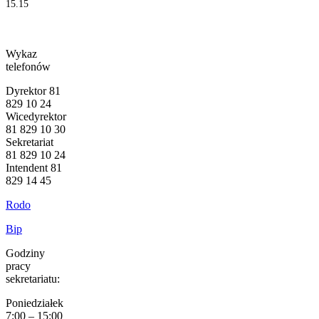
15.15
Wykaz
telefonów
Dyrektor 81
829 10 24
Wicedyrektor
81 829 10 30
Sekretariat
81 829 10 24
Intendent 81
829 14 45
Rodo
Bip
Godziny
pracy
sekretariatu:
Poniedziałek
7:00 – 15:00