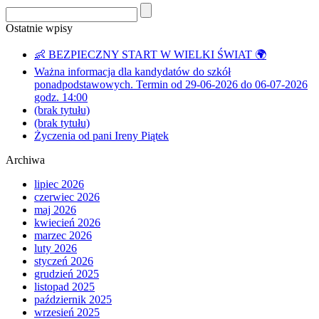
Ostatnie wpisy
👶 BEZPIECZNY START W WIELKI ŚWIAT 🌍
Ważna informacja dla kandydatów do szkół
ponadpodstawowych. Termin od 29-06-2026 do 06-07-2026
godz. 14:00
(brak tytułu)
(brak tytułu)
Życzenia od pani Ireny Piątek
Archiwa
lipiec 2026
czerwiec 2026
maj 2026
kwiecień 2026
marzec 2026
luty 2026
styczeń 2026
grudzień 2025
listopad 2025
październik 2025
wrzesień 2025