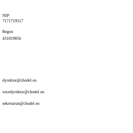
30
NIP:
7171719517
Regon
431019856
dyrektor@chodel.eu
wicedyrektor@chodel.eu
sekretariat@chodel.eu