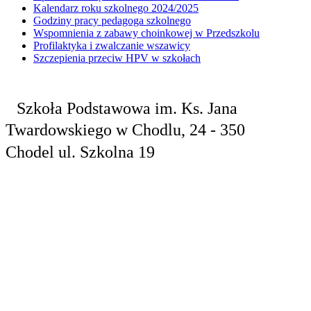
Kalendarz roku szkolnego 2024/2025
Godziny pracy pedagoga szkolnego
Wspomnienia z zabawy choinkowej w Przedszkolu
Profilaktyka i zwalczanie wszawicy
Szczepienia przeciw HPV w szkołach
Szkoła Podstawowa
im. Ks. Jana
Twardowskiego
w Chodlu,
24 - 350
Chodel
ul. Szkolna 19
tel. 81 829 10
24
fax.81 829 10
30