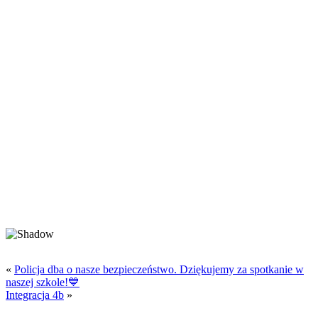
«
Policja dba o nasze bezpieczeństwo. Dziękujemy za spotkanie w
naszej szkole!💙
Integracja 4b
»