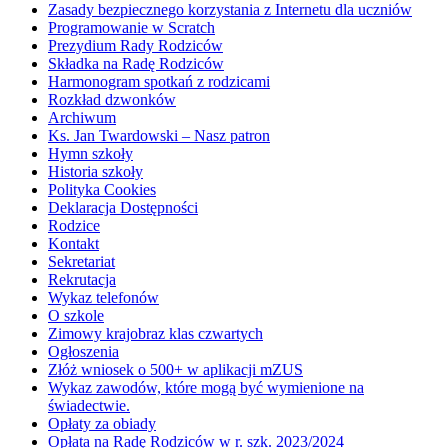
Zasady bezpiecznego korzystania z Internetu dla uczniów
Programowanie w Scratch
Prezydium Rady Rodziców
Składka na Radę Rodziców
Harmonogram spotkań z rodzicami
Rozkład dzwonków
Archiwum
Ks. Jan Twardowski – Nasz patron
Hymn szkoły
Historia szkoły
Polityka Cookies
Deklaracja Dostępności
Rodzice
Kontakt
Sekretariat
Rekrutacja
Wykaz telefonów
O szkole
Zimowy krajobraz klas czwartych
Ogłoszenia
Złóż wniosek o 500+ w aplikacji mZUS
Wykaz zawodów, które mogą być wymienione na
świadectwie.
Opłaty za obiady
Opłata na Radę Rodziców w r. szk. 2023/2024