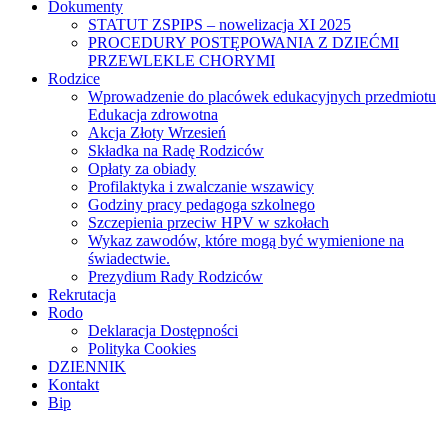
Dokumenty
STATUT ZSPIPS – nowelizacja XI 2025
PROCEDURY POSTĘPOWANIA Z DZIEĆMI
PRZEWLEKLE CHORYMI
Rodzice
Wprowadzenie do placówek edukacyjnych przedmiotu
Edukacja zdrowotna
Akcja Złoty Wrzesień
Składka na Radę Rodziców
Opłaty za obiady
Profilaktyka i zwalczanie wszawicy
Godziny pracy pedagoga szkolnego
Szczepienia przeciw HPV w szkołach
Wykaz zawodów, które mogą być wymienione na
świadectwie.
Prezydium Rady Rodziców
Rekrutacja
Rodo
Deklaracja Dostępności
Polityka Cookies
DZIENNIK
Kontakt
Bip