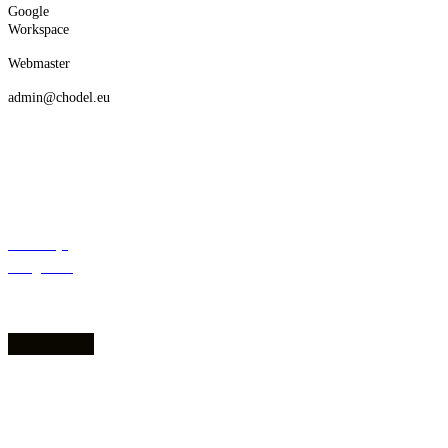
Google
Workspace
Webmaster
admin@chodel.eu
Deklaracja
dostępności