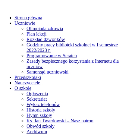
Strona główna
Uczniowie
Olimpiada zdrowia
Plan lekcji
Rozkład dzwonków
Godziny pracy biblioteki szkolnej w I semestrze
2022/2023 r.
Programowanie w Scratch
Zasady bezpiecznego korzystania z Internetu dla
uczniów
Samorząd uczniowski
Przedszkolaki
Nauczyceiele
O szkole
Ogłoszenia
Sekretariat
Wykaz telefonów
Historia szkoły
Hymn szkoły
Ks. Jan Twardowski – Nasz patron
Obwód szkoły
Archiwum