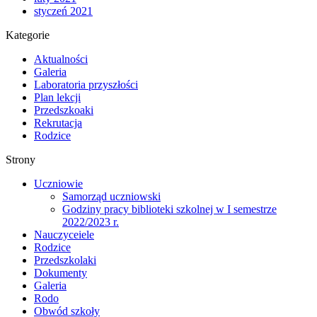
styczeń 2021
Kategorie
Aktualności
Galeria
Laboratoria przyszłości
Plan lekcji
Przedszkoaki
Rekrutacja
Rodzice
Strony
Uczniowie
Samorząd uczniowski
Godziny pracy biblioteki szkolnej w I semestrze
2022/2023 r.
Nauczyceiele
Rodzice
Przedszkolaki
Dokumenty
Galeria
Rodo
Obwód szkoły