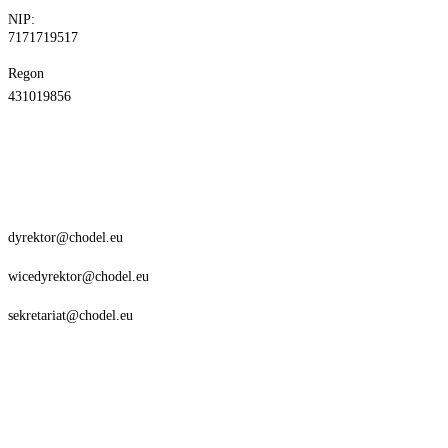
NIP:
7171719517
Regon
431019856
dyrektor@chodel.eu
wicedyrektor@chodel.eu
sekretariat@chodel.eu