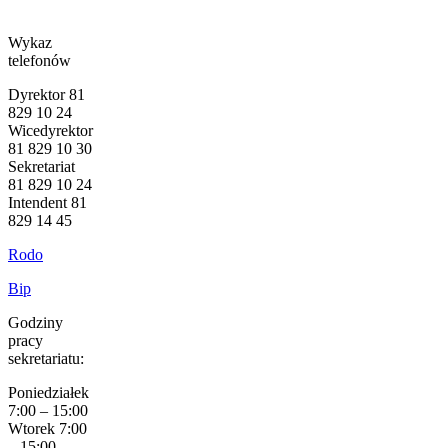
Wykaz
telefonów
Dyrektor 81
829 10 24
Wicedyrektor
81 829 10 30
Sekretariat
81 829 10 24
Intendent 81
829 14 45
Rodo
Bip
Godziny
pracy
sekretariatu:
Poniedziałek
7:00 – 15:00
Wtorek 7:00
– 15:00