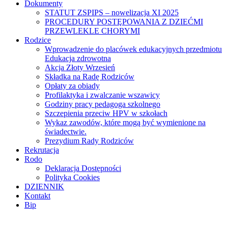
Dokumenty
STATUT ZSPIPS – nowelizacja XI 2025
PROCEDURY POSTĘPOWANIA Z DZIEĆMI
PRZEWLEKLE CHORYMI
Rodzice
Wprowadzenie do placówek edukacyjnych przedmiotu
Edukacja zdrowotna
Akcja Złoty Wrzesień
Składka na Radę Rodziców
Opłaty za obiady
Profilaktyka i zwalczanie wszawicy
Godziny pracy pedagoga szkolnego
Szczepienia przeciw HPV w szkołach
Wykaz zawodów, które mogą być wymienione na
świadectwie.
Prezydium Rady Rodziców
Rekrutacja
Rodo
Deklaracja Dostępności
Polityka Cookies
DZIENNIK
Kontakt
Bip