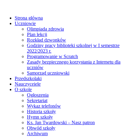
Strona główna
Uczniowie
Olimpiada zdrowia
Plan lekcji
Rozkład dzwonków
Godziny pracy biblioteki szkolnej w I semestrze
2022/2023 r.
Programowanie w Scratch
Zasady bezpiecznego korzystania z Internetu dla
uczniów
Samorząd uczniowski
Przedszkolaki
Nauczyceiele
O szkole
Ogłoszenia
Sekretariat
Wykaz telefonów
Historia szkoły
Hymn szkoły
Ks. Jan Twardowski – Nasz patron
Obwód szkoły
Archiwum