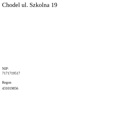
Chodel
ul. Szkolna 19
tel. 81 829 10
24
fax.81 829 10
30
NIP:
7171719517
Regon
431019856