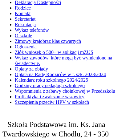
Deklaracja Dostępności
Rodzice
Kontakt
Sekretariat
Rekrutacja
Wykaz telefonów
O szkole
Zimowy krajobraz klas czwartych
Ogłoszenia
Złóż wniosek o 500+ w aplikacji mZUS
Wykaz zawodów, które mogą być wymienione na
świadectwie.
Opłaty za obiady
Opłata na Radę Rodziców w r. szk. 2023/2024
Kalendarz roku szkolnego 2024/2025
Godziny pracy pedagoga szkolnego
Wspomnienia z zabawy choinkowej w Przedszkolu
Profilaktyka i zwalczanie wszawicy
Szczepienia przeciw HPV w szkołach
Szkoła Podstawowa
im. Ks. Jana
Twardowskiego
w Chodlu,
24 - 350