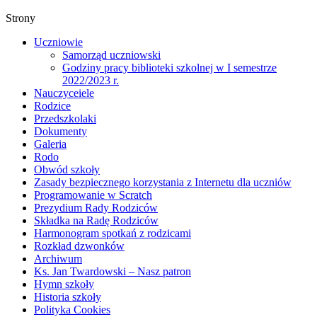
Strony
Uczniowie
Samorząd uczniowski
Godziny pracy biblioteki szkolnej w I semestrze
2022/2023 r.
Nauczyceiele
Rodzice
Przedszkolaki
Dokumenty
Galeria
Rodo
Obwód szkoły
Zasady bezpiecznego korzystania z Internetu dla uczniów
Programowanie w Scratch
Prezydium Rady Rodziców
Składka na Radę Rodziców
Harmonogram spotkań z rodzicami
Rozkład dzwonków
Archiwum
Ks. Jan Twardowski – Nasz patron
Hymn szkoły
Historia szkoły
Polityka Cookies