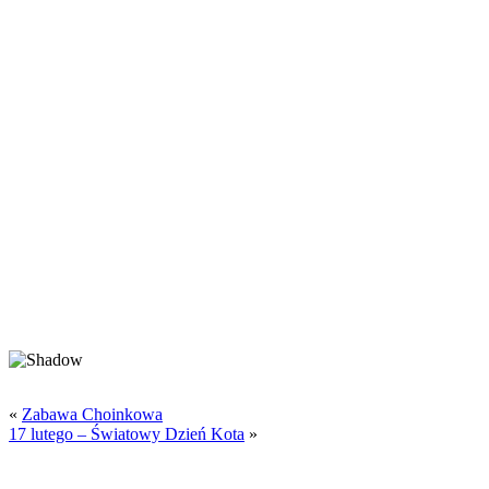
«
Zabawa Choinkowa
17 lutego – Światowy Dzień Kota
»