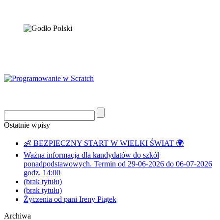
Ostatnie wpisy
👶 BEZPIECZNY START W WIELKI ŚWIAT 🌍
Ważna informacja dla kandydatów do szkół
ponadpodstawowych. Termin od 29-06-2026 do 06-07-2026
godz. 14:00
(brak tytułu)
(brak tytułu)
Życzenia od pani Ireny Piątek
Archiwa