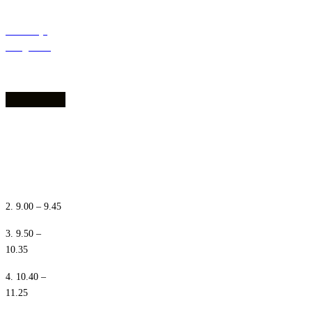
Deklaracja
dostępności
1. 8.10 – 8.55
2. 9.00 – 9.45
3. 9.50 –
10.35
4. 10.40 –
11.25