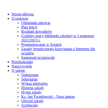
Strona główna
Uczniowie
Olimpiada zdrowia
Plan lekcji
Rozkład dzwonków
Godziny pracy biblioteki szkolnej w I semestrze
2022/2023 r.
Programowanie w Scratch
Zasady bezpiecznego korzystania z Internetu dla
uczniów
Samorząd uczniowski
Przedszkolaki
Nauczyceiele
O szkole
Ogłoszenia
Sekretariat
Wykaz telefonów
Historia szkoły
Hymn szkoły
Ks. Jan Twardowski – Nasz patron
Obwód szkoły
Archiwum