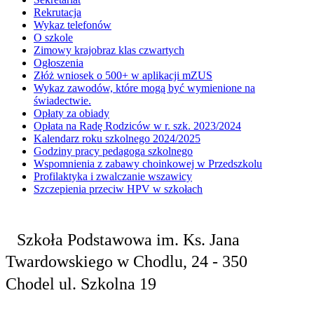
Rekrutacja
Wykaz telefonów
O szkole
Zimowy krajobraz klas czwartych
Ogłoszenia
Złóż wniosek o 500+ w aplikacji mZUS
Wykaz zawodów, które mogą być wymienione na
świadectwie.
Opłaty za obiady
Opłata na Radę Rodziców w r. szk. 2023/2024
Kalendarz roku szkolnego 2024/2025
Godziny pracy pedagoga szkolnego
Wspomnienia z zabawy choinkowej w Przedszkolu
Profilaktyka i zwalczanie wszawicy
Szczepienia przeciw HPV w szkołach
Szkoła Podstawowa
im. Ks. Jana
Twardowskiego
w Chodlu,
24 - 350
Chodel
ul. Szkolna 19