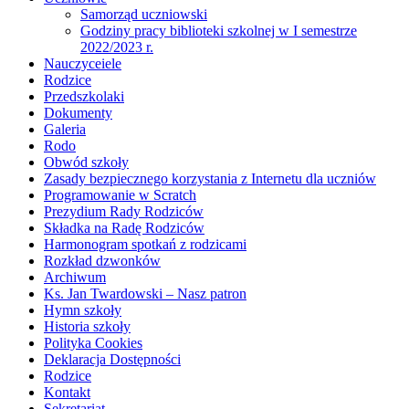
Samorząd uczniowski
Godziny pracy biblioteki szkolnej w I semestrze
2022/2023 r.
Nauczyceiele
Rodzice
Przedszkolaki
Dokumenty
Galeria
Rodo
Obwód szkoły
Zasady bezpiecznego korzystania z Internetu dla uczniów
Programowanie w Scratch
Prezydium Rady Rodziców
Składka na Radę Rodziców
Harmonogram spotkań z rodzicami
Rozkład dzwonków
Archiwum
Ks. Jan Twardowski – Nasz patron
Hymn szkoły
Historia szkoły
Polityka Cookies
Deklaracja Dostępności
Rodzice
Kontakt
Sekretariat