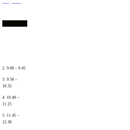
dostępności
1. 8.10 – 8.55
2. 9.00 – 9.45
3. 9.50 –
10.35
4. 10.40 –
11.25
5. 11.45 –
12.30