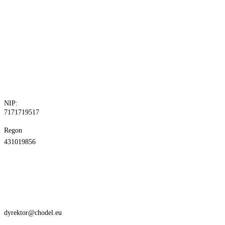
tel. 81 829 10
24
fax.81 829 10
30
NIP:
7171719517
Regon
431019856
dyrektor@chodel.eu