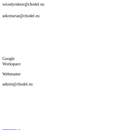
wicedyrektor@chodel.eu
sekretariat@chodel.eu
Google
Workspace
Webmaster
admin@chodel.eu
Deklaracja