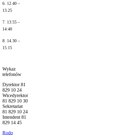
6. 12.40 –
13.25
7. 13:55 –
14:40
8. 14.30 –
15.15
Wykaz
telefonów
Dyrektor 81
829 10 24
Wicedyrektor
81 829 10 30
Sekretariat
81 829 10 24
Intendent 81
829 14 45
Rodo