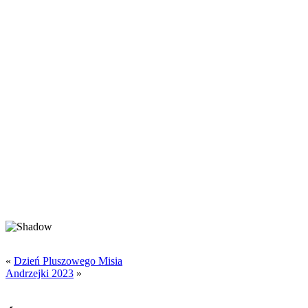
«
Dzień Pluszowego Misia
Andrzejki 2023
»