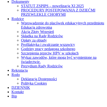
Dokumenty
STATUT ZSPIPS – nowelizacja XI 2025
PROCEDURY POSTĘPOWANIA Z DZIEĆMI
PRZEWLEKLE CHORYMI
Rodzice
Wprowadzenie do placówek edukacyjnych przedmiotu
Edukacja zdrowotna
Akcja Złoty Wrzesień
Składka na Radę Rodziców
Opłaty za obiady
Profilaktyka i zwalczanie wszawicy
Godziny pracy pedagoga szkolnego
Szczepienia przeciw HPV w szkołach
Wykaz zawodów, które mogą być wymienione na
świadectwie.
Prezydium Rady Rodziców
Rekrutacja
Rodo
Deklaracja Dostępności
Polityka Cookies
DZIENNIK
Kontakt
Bip