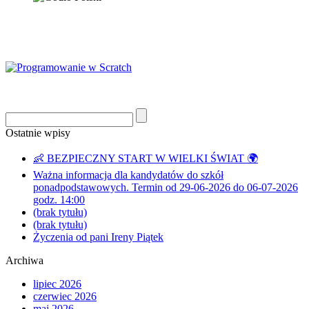
Ostatnie wpisy
👶 BEZPIECZNY START W WIELKI ŚWIAT 🌍
Ważna informacja dla kandydatów do szkół
ponadpodstawowych. Termin od 29-06-2026 do 06-07-2026
godz. 14:00
(brak tytułu)
(brak tytułu)
Życzenia od pani Ireny Piątek
Archiwa
lipiec 2026
czerwiec 2026
maj 2026