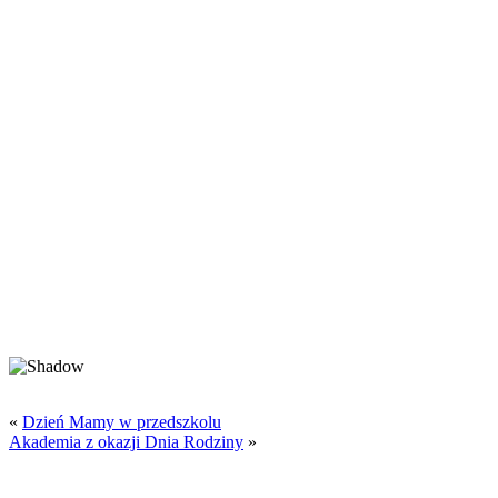
«
Dzień Mamy w przedszkolu
Akademia z okazji Dnia Rodziny
»