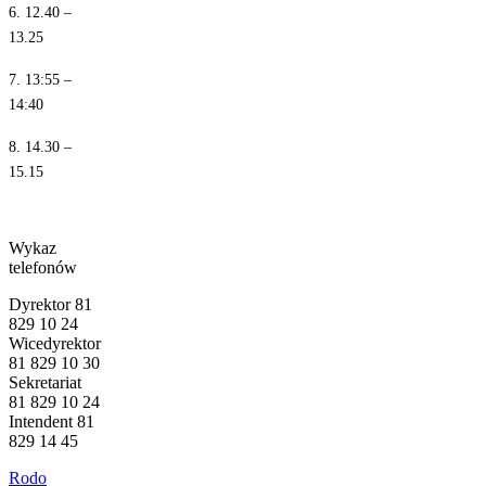
6. 12.40 –
13.25
7. 13:55 –
14:40
8. 14.30 –
15.15
Wykaz
telefonów
Dyrektor 81
829 10 24
Wicedyrektor
81 829 10 30
Sekretariat
81 829 10 24
Intendent 81
829 14 45
Rodo