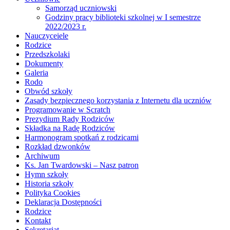
Samorząd uczniowski
Godziny pracy biblioteki szkolnej w I semestrze
2022/2023 r.
Nauczyceiele
Rodzice
Przedszkolaki
Dokumenty
Galeria
Rodo
Obwód szkoły
Zasady bezpiecznego korzystania z Internetu dla uczniów
Programowanie w Scratch
Prezydium Rady Rodziców
Składka na Radę Rodziców
Harmonogram spotkań z rodzicami
Rozkład dzwonków
Archiwum
Ks. Jan Twardowski – Nasz patron
Hymn szkoły
Historia szkoły
Polityka Cookies
Deklaracja Dostępności
Rodzice
Kontakt
Sekretariat