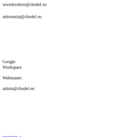
wicedyrektor@chodel.eu
sekretariat@chodel.eu
Google
Workspace
Webmaster
admin@chodel.eu
Deklaracja