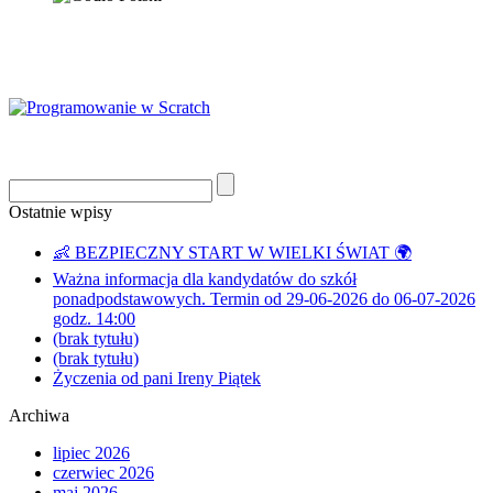
Ostatnie wpisy
👶 BEZPIECZNY START W WIELKI ŚWIAT 🌍
Ważna informacja dla kandydatów do szkół
ponadpodstawowych. Termin od 29-06-2026 do 06-07-2026
godz. 14:00
(brak tytułu)
(brak tytułu)
Życzenia od pani Ireny Piątek
Archiwa
lipiec 2026
czerwiec 2026
maj 2026