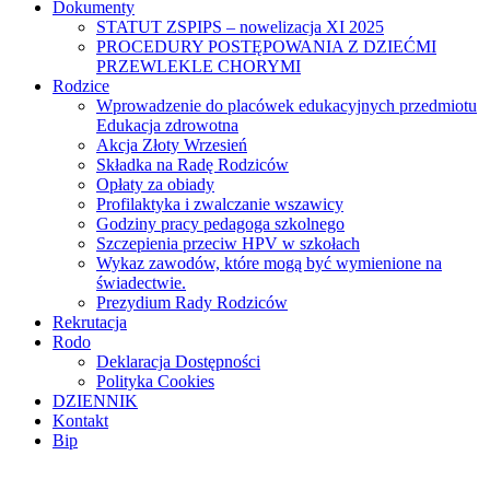
Dokumenty
STATUT ZSPIPS – nowelizacja XI 2025
PROCEDURY POSTĘPOWANIA Z DZIEĆMI
PRZEWLEKLE CHORYMI
Rodzice
Wprowadzenie do placówek edukacyjnych przedmiotu
Edukacja zdrowotna
Akcja Złoty Wrzesień
Składka na Radę Rodziców
Opłaty za obiady
Profilaktyka i zwalczanie wszawicy
Godziny pracy pedagoga szkolnego
Szczepienia przeciw HPV w szkołach
Wykaz zawodów, które mogą być wymienione na
świadectwie.
Prezydium Rady Rodziców
Rekrutacja
Rodo
Deklaracja Dostępności
Polityka Cookies
DZIENNIK
Kontakt
Bip