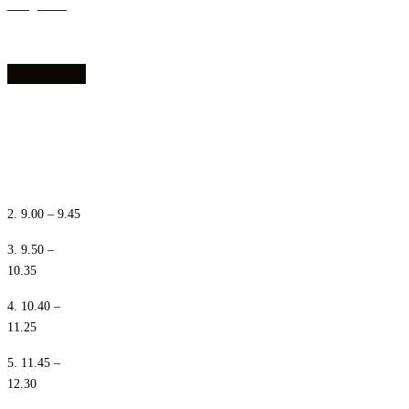
dostępności
1. 8.10 – 8.55
2. 9.00 – 9.45
3. 9.50 –
10.35
4. 10.40 –
11.25
5. 11.45 –
12.30