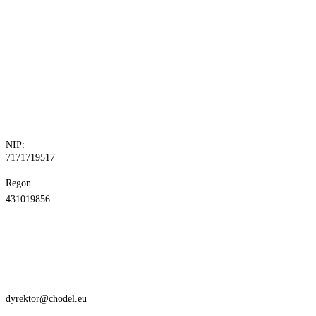
tel. 81 829 10
24
fax.81 829 10
30
NIP:
7171719517
Regon
431019856
dyrektor@chodel.eu