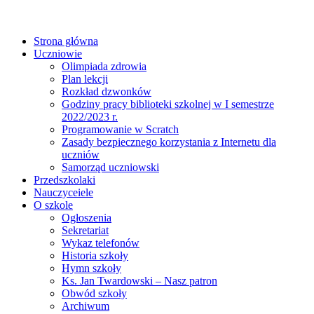
Strona główna
Uczniowie
Olimpiada zdrowia
Plan lekcji
Rozkład dzwonków
Godziny pracy biblioteki szkolnej w I semestrze
2022/2023 r.
Programowanie w Scratch
Zasady bezpiecznego korzystania z Internetu dla
uczniów
Samorząd uczniowski
Przedszkolaki
Nauczyceiele
O szkole
Ogłoszenia
Sekretariat
Wykaz telefonów
Historia szkoły
Hymn szkoły
Ks. Jan Twardowski – Nasz patron
Obwód szkoły
Archiwum