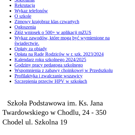
Rekrutacja
Wykaz telefonów
O szkole
Zimowy krajobraz klas czwartych
Ogłoszenia
Złóż wniosek o 500+ w aplikacji mZUS
Wykaz zawodów, które mogą być wymienione na
świadectwie.
Opłaty za obiady
Opłata na Radę Rodziców w r. szk. 2023/2024
Kalendarz roku szkolnego 2024/2025
Godziny pracy pedagoga szkolnego
Wspomnienia z zabawy choinkowej w Przedszkolu
Profilaktyka i zwalczanie wszawicy
Szczepienia przeciw HPV w szkołach
Szkoła Podstawowa
im. Ks. Jana
Twardowskiego
w Chodlu,
24 - 350
Chodel
ul. Szkolna 19