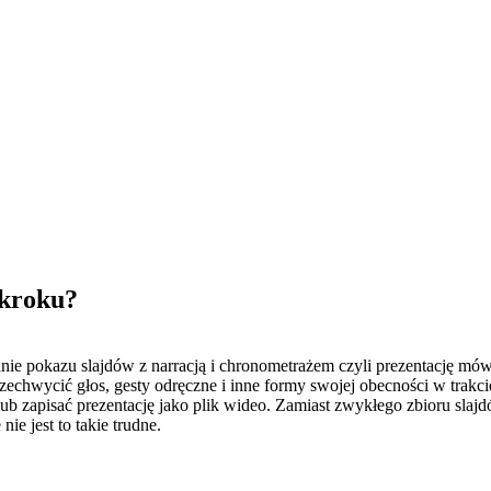
 kroku?
wanie pokazu slajdów z narracją i chronometrażem czyli prezentację mó
zechwycić głos, gesty odręczne i inne formy swojej obecności w trakci
ub zapisać prezentację jako plik wideo. Zamiast zwykłego zbioru slaj
ie jest to takie trudne.