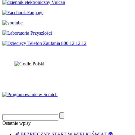
Ostatnie wpisy
👶 BEZPIECZNY START W WIELKI ŚWIAT 🌍