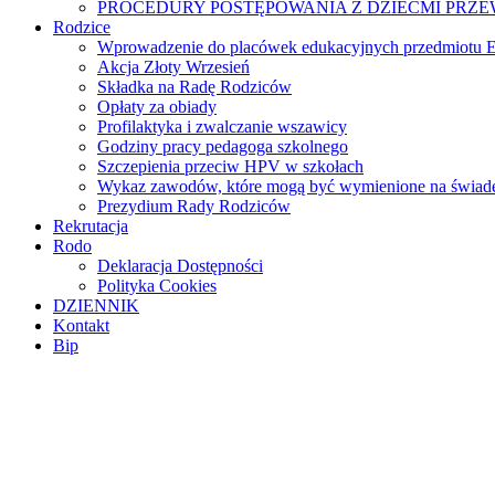
PROCEDURY POSTĘPOWANIA Z DZIEĆMI PRZ
Rodzice
Wprowadzenie do placówek edukacyjnych przedmiotu E
Akcja Złoty Wrzesień
Składka na Radę Rodziców
Opłaty za obiady
Profilaktyka i zwalczanie wszawicy
Godziny pracy pedagoga szkolnego
Szczepienia przeciw HPV w szkołach
Wykaz zawodów, które mogą być wymienione na świade
Prezydium Rady Rodziców
Rekrutacja
Rodo
Deklaracja Dostępności
Polityka Cookies
DZIENNIK
Kontakt
Bip