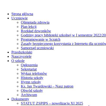
Strona główna
Uczniowie
Olimpiada zdrowia
Plan lekcji
Rozkład dzwonków
Godziny pracy biblioteki szkolnej w I semestrze 2022/20
Programowanie w Scratch
Zasady bezpiecznego korzystania z Internetu dla ucznió
Samorząd uczniowski
Przedszkolaki
Nauczyceiele
O szkole
Ogłoszenia
Sekretariat
Wykaz telefonów
Historia szkoły
Hymn szkoły
Ks. Jan Twardowski – Nasz patron
Obwód szkoły
Archiwum
Dokumenty
STATUT ZSPIPS – nowelizacja XI 2025