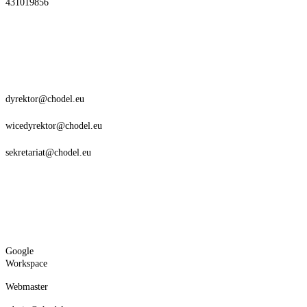
431019856
dyrektor@chodel.eu
wicedyrektor@chodel.eu
sekretariat@chodel.eu
Google
Workspace
Webmaster