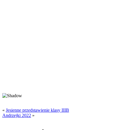
«
Jesienne przedstawienie klasy IIIB
Andrzejki 2022
»