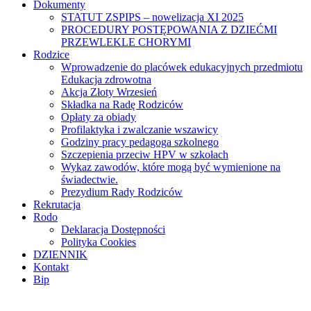
Dokumenty
STATUT ZSPIPS – nowelizacja XI 2025
PROCEDURY POSTĘPOWANIA Z DZIEĆMI
PRZEWLEKLE CHORYMI
Rodzice
Wprowadzenie do placówek edukacyjnych przedmiotu
Edukacja zdrowotna
Akcja Złoty Wrzesień
Składka na Radę Rodziców
Opłaty za obiady
Profilaktyka i zwalczanie wszawicy
Godziny pracy pedagoga szkolnego
Szczepienia przeciw HPV w szkołach
Wykaz zawodów, które mogą być wymienione na
świadectwie.
Prezydium Rady Rodziców
Rekrutacja
Rodo
Deklaracja Dostępności
Polityka Cookies
DZIENNIK
Kontakt
Bip