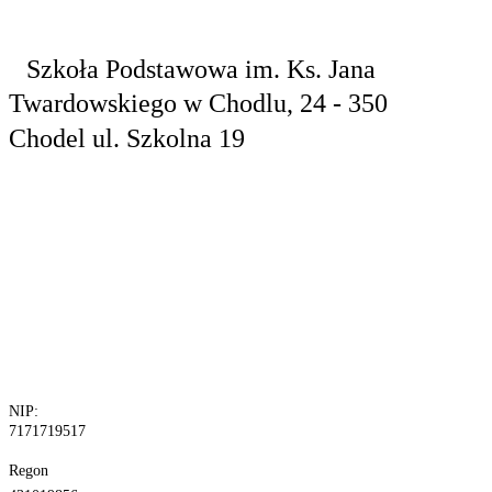
Szkoła Podstawowa
im. Ks. Jana
Twardowskiego
w Chodlu,
24 - 350
Chodel
ul. Szkolna 19
tel. 81 829 10
24
fax.81 829 10
30
NIP:
7171719517
Regon