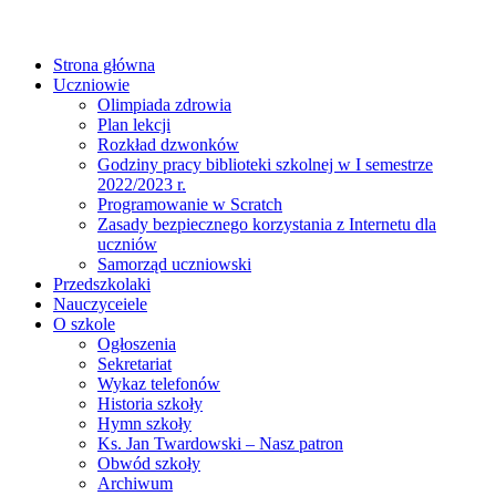
Strona główna
Uczniowie
Olimpiada zdrowia
Plan lekcji
Rozkład dzwonków
Godziny pracy biblioteki szkolnej w I semestrze
2022/2023 r.
Programowanie w Scratch
Zasady bezpiecznego korzystania z Internetu dla
uczniów
Samorząd uczniowski
Przedszkolaki
Nauczyceiele
O szkole
Ogłoszenia
Sekretariat
Wykaz telefonów
Historia szkoły
Hymn szkoły
Ks. Jan Twardowski – Nasz patron
Obwód szkoły
Archiwum