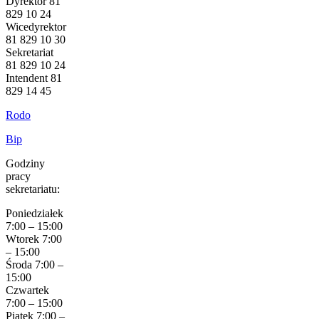
Dyrektor 81
829 10 24
Wicedyrektor
81 829 10 30
Sekretariat
81 829 10 24
Intendent 81
829 14 45
Rodo
Bip
Godziny
pracy
sekretariatu:
Poniedziałek
7:00 – 15:00
Wtorek 7:00
– 15:00
Środa 7:00 –
15:00
Czwartek
7:00 – 15:00
Piątek 7:00 –