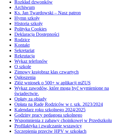
Rozkład dzwonków
Archiwum
Ks. Jan Twardowski – Nasz patron
Hymn szkoły
Historia szkoły
Polityka Cookies
Deklaracja Dostępności
Rodzice
Kontakt
Sekretariat
Rekrutacja
Wykaz telefonów
O szkole
Zimowy krajobraz klas czwartych
Ogłoszenia
Złóż wniosek o 500+ w aplikacji mZUS
Wykaz zawodów, które mogą być wymienione na
świadectwie.
Opłaty za obiady
Opłata na Radę Rodziców w r. szk. 2023/2024
Kalendarz roku szkolnego 2024/2025
Godziny pracy pedagoga szkolnego
Wspomnienia z zabawy choinkowej w Przedszkolu
Profilaktyka i zwalczanie wszawicy
Szczepienia przeciw HPV w szkołach