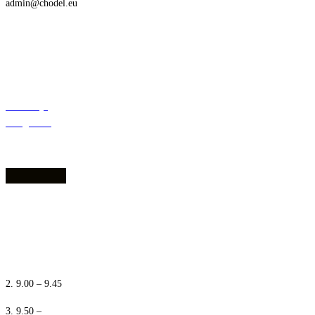
admin@chodel.eu
Deklaracja
dostępności
1. 8.10 – 8.55
2. 9.00 – 9.45
3. 9.50 –