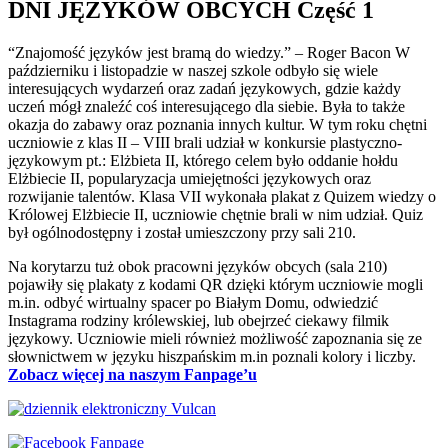
DNI JĘZYKÓW OBCYCH Część 1
“Znajomość języków jest bramą do wiedzy.” ‒ Roger Bacon W
październiku i listopadzie w naszej szkole odbyło się wiele
interesujących wydarzeń oraz zadań językowych, gdzie każdy
uczeń mógł znaleźć coś interesującego dla siebie. Była to także
okazja do zabawy oraz poznania innych kultur. W tym roku chętni
uczniowie z klas II – VIII brali udział w konkursie plastyczno-
językowym pt.: Elżbieta II, którego celem było oddanie hołdu
Elżbiecie II, popularyzacja umiejętności językowych oraz
rozwijanie talentów. Klasa VII wykonała plakat z Quizem wiedzy o
Królowej Elżbiecie II, uczniowie chętnie brali w nim udział. Quiz
był ogólnodostępny i został umieszczony przy sali 210.
Na korytarzu tuż obok pracowni języków obcych (sala 210)
pojawiły się plakaty z kodami QR dzięki którym uczniowie mogli
m.in. odbyć wirtualny spacer po Białym Domu, odwiedzić
Instagrama rodziny królewskiej, lub obejrzeć ciekawy filmik
językowy. Uczniowie mieli również możliwość zapoznania się ze
słownictwem w języku hiszpańskim m.in poznali kolory i liczby.
Zobacz więcej na naszym Fanpage’u