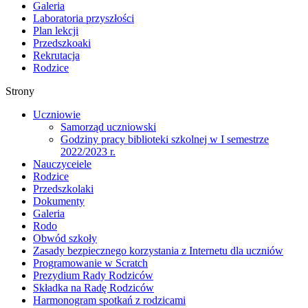
Galeria
Laboratoria przyszłości
Plan lekcji
Przedszkoaki
Rekrutacja
Rodzice
Strony
Uczniowie
Samorząd uczniowski
Godziny pracy biblioteki szkolnej w I semestrze
2022/2023 r.
Nauczyceiele
Rodzice
Przedszkolaki
Dokumenty
Galeria
Rodo
Obwód szkoły
Zasady bezpiecznego korzystania z Internetu dla uczniów
Programowanie w Scratch
Prezydium Rady Rodziców
Składka na Radę Rodziców
Harmonogram spotkań z rodzicami