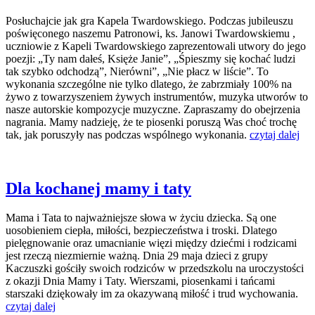
Posłuchajcie jak gra Kapela Twardowskiego. Podczas jubileuszu
poświęconego naszemu Patronowi, ks. Janowi Twardowskiemu ,
uczniowie z Kapeli Twardowskiego zaprezentowali utwory do jego
poezji: „Ty nam dałeś, Księże Janie”, „Śpieszmy się kochać ludzi
tak szybko odchodzą”, Nierówni”, „Nie płacz w liście”. To
wykonania szczególne nie tylko dlatego, że zabrzmiały 100% na
żywo z towarzyszeniem żywych instrumentów, muzyka utworów to
nasze autorskie kompozycje muzyczne. Zapraszamy do obejrzenia
nagrania. Mamy nadzieję, że te piosenki poruszą Was choć trochę
tak, jak poruszyły nas podczas wspólnego wykonania.
czytaj dalej
Dla kochanej mamy i taty
Mama i Tata to najważniejsze słowa w życiu dziecka. Są one
uosobieniem ciepła, miłości, bezpieczeństwa i troski. Dlatego
pielęgnowanie oraz umacnianie więzi między dziećmi i rodzicami
jest rzeczą niezmiernie ważną. Dnia 29 maja dzieci z grupy
Kaczuszki gościły swoich rodziców w przedszkolu na uroczystości
z okazji Dnia Mamy i Taty. Wierszami, piosenkami i tańcami
starszaki dziękowały im za okazywaną miłość i trud wychowania.
czytaj dalej