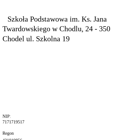
Szkoła Podstawowa
im. Ks. Jana
Twardowskiego
w Chodlu,
24 - 350
Chodel
ul. Szkolna 19
tel. 81 829 10
24
fax.81 829 10
30
NIP:
7171719517
Regon