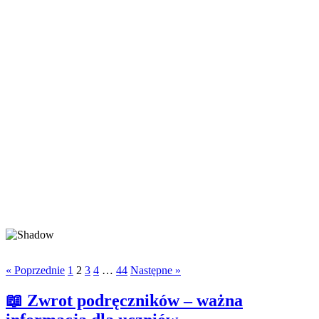
« Poprzednie
1
2
3
4
…
44
Następne »
📖 Zwrot podręczników – ważna