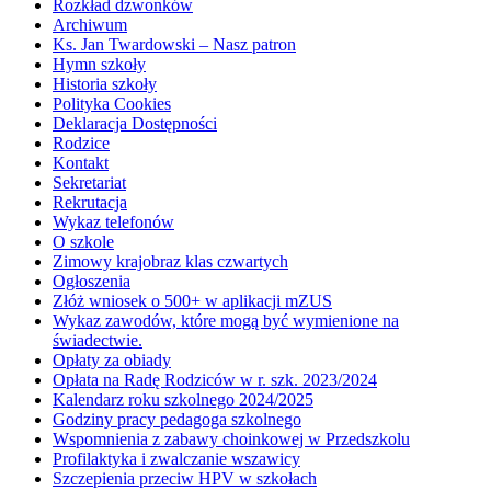
Rozkład dzwonków
Archiwum
Ks. Jan Twardowski – Nasz patron
Hymn szkoły
Historia szkoły
Polityka Cookies
Deklaracja Dostępności
Rodzice
Kontakt
Sekretariat
Rekrutacja
Wykaz telefonów
O szkole
Zimowy krajobraz klas czwartych
Ogłoszenia
Złóż wniosek o 500+ w aplikacji mZUS
Wykaz zawodów, które mogą być wymienione na
świadectwie.
Opłaty za obiady
Opłata na Radę Rodziców w r. szk. 2023/2024
Kalendarz roku szkolnego 2024/2025
Godziny pracy pedagoga szkolnego
Wspomnienia z zabawy choinkowej w Przedszkolu
Profilaktyka i zwalczanie wszawicy
Szczepienia przeciw HPV w szkołach