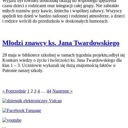
Wyjazd był również doskonałą okazją do wspólnego spędzenia
czasu dzieci z rodzicami oraz integracji całej grupy. Nie zabrakło
miłych rozmów przy kawie, śmiechu i wspólnej zabawy. Wszyscy
spędzili ten dzień w bardzo radosnej i rodzinnej atmosferze, a dzieci
i rodzice wrócili do przedszkola w doskonałych humorach.
Młodzi znawcy ks. Jana Twardowskiego
28 maja w bibliotece szkolnej w ramach tygodnia projektu,odbył się
Konkurs wiedzy o życiu i twórczości ks. Jana Twardowskiego dla
klas 1 – 3. Uczniowie wykazali się dużą znajomością faktów o
Patronie naszej szkoły.
« Poprzednie
1
2
3
4
…
44
Następne »