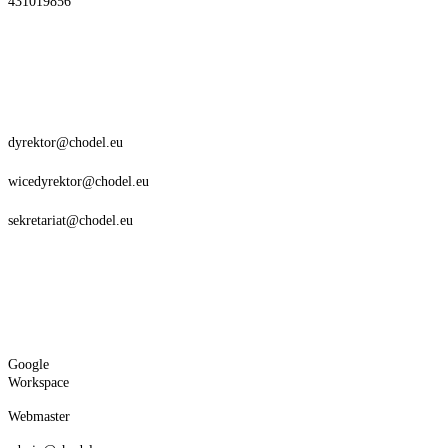
431019856
dyrektor@chodel.eu
wicedyrektor@chodel.eu
sekretariat@chodel.eu
Google
Workspace
Webmaster