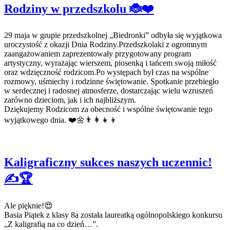
Rodziny w przedszkolu 🐞❤️
29 maja w grupie przedszkolnej „Biedronki” odbyła się wyjątkowa
uroczystość z okazji Dnia Rodziny.Przedszkolaki z ogromnym
zaangażowaniem zaprezentowały przygotowany program
artystyczny, wyrażając wierszem, piosenką i tańcem swoją miłość
oraz wdzięczność rodzicom.Po występach był czas na wspólne
rozmowy, uśmiechy i rodzinne świętowanie. Spotkanie przebiegło
w serdecznej i radosnej atmosferze, dostarczając wielu wzruszeń
zarówno dzieciom, jak i ich najbliższym.
Dziękujemy Rodzicom za obecność i wspólne świętowanie tego
wyjątkowego dnia. ❤️🌼👨‍👩‍👧‍👦
Kaligraficzny sukces naszych uczennic!
✍️🏆
Ale pięknie!😍
Basia Piątek z klasy 8a została laureatką ogólnopolskiego konkursu
„Z kaligrafią na co dzień…”.