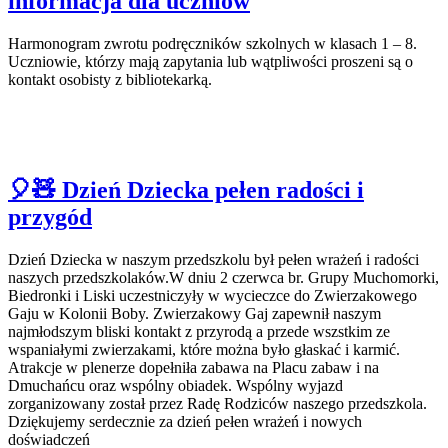
informacja dla uczniów
Harmonogram zwrotu podręczników szkolnych w klasach 1 – 8.
Uczniowie, którzy mają zapytania lub wątpliwości proszeni są o
kontakt osobisty z bibliotekarką
.
🎈🧸 Dzień Dziecka pełen radości i
przygód
Dzień Dziecka w naszym przedszkolu był pełen wrażeń i radości
naszych przedszkolaków.W dniu 2 czerwca br. Grupy Muchomorki,
Biedronki i Liski uczestniczyły w wycieczce do Zwierzakowego
Gaju w Kolonii Boby. Zwierzakowy Gaj zapewnił naszym
najmłodszym bliski kontakt z przyrodą a przede wszstkim ze
wspaniałymi zwierzakami, które można było głaskać i karmić.
Atrakcje w plenerze dopełniła zabawa na Placu zabaw i na
Dmuchańcu oraz wspólny obiadek. Wspólny wyjazd
zorganizowany został przez Radę Rodziców naszego przedszkola.
Dziękujemy serdecznie za dzień pełen wrażeń i nowych
doświadczeń