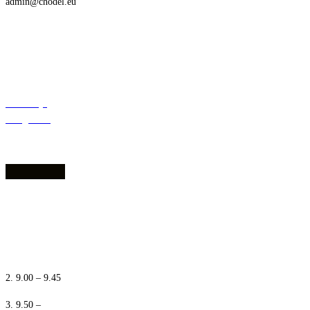
admin@chodel.eu
Deklaracja
dostępności
1. 8.10 – 8.55
2. 9.00 – 9.45
3. 9.50 –