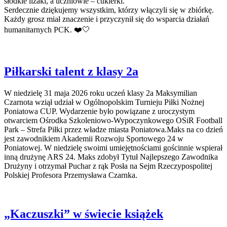
słodkie lizaki, a uczniowie – cukierki.
Serdecznie dziękujemy wszystkim, którzy włączyli się w zbiórkę.
Każdy grosz miał znaczenie i przyczynił się do wsparcia działań
humanitarnych PCK. ❤️🤍
Piłkarski talent z klasy 2a
W niedzielę 31 maja 2026 roku uczeń klasy 2a Maksymilian
Czarnota wziął udział w Ogólnopolskim Turnieju Piłki Nożnej
Poniatowa CUP. Wydarzenie było powiązane z uroczystym
otwarciem Ośrodka Szkoleniowo-Wypoczynkowego OSiR Football
Park – Strefa Piłki przez władze miasta Poniatowa.Maks na co dzień
jest zawodnikiem Akademii Rozwoju Sportowego 24 w
Poniatowej. W niedzielę swoimi umiejętnościami gościnnie wspierał
inną drużynę ARS 24. Maks zdobył Tytuł Najlepszego Zawodnika
Drużyny i otrzymał Puchar z rąk Posła na Sejm Rzeczypospolitej
Polskiej Profesora Przemysława Czarnka.
„Kaczuszki” w świecie książek