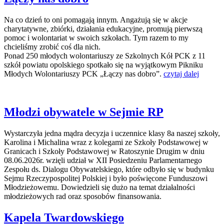
Na co dzień to oni pomagają innym. Angażują się w akcje
charytatywne, zbiórki, działania edukacyjne, promują pierwszą
pomoc i wolontariat w swoich szkołach. Tym razem to my
chcieliśmy zrobić coś dla nich.
Ponad 250 młodych wolontariuszy ze Szkolnych Kół PCK z 11
szkół powiatu opolskiego spotkało się na wyjątkowym Pikniku
Młodych Wolontariuszy PCK „Łączy nas dobro”.
czytaj dalej
Młodzi obywatele w Sejmie RP
Wystarczyła jedna mądra decyzja i uczennice klasy 8a naszej szkoły,
Karolina i Michalina wraz z kolegami ze Szkoły Podstawowej w
Granicach i Szkoły Podstawowej w Ratoszynie Drugim w dniu
08.06.2026r. wzięli udział w XII Posiedzeniu Parlamentarnego
Zespołu ds. Dialogu Obywatelskiego, które odbyło się w budynku
Sejmu Rzeczypospolitej Polskiej i było poświęcone Funduszowi
Młodzieżowemu. Dowiedzieli się dużo na temat działalności
młodzieżowych rad oraz sposobów finansowania.
Kapela Twardowskiego