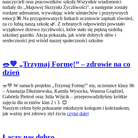
nauczycieli oraz pracowników szkoły.Wszystkie wiadomości
trafiały do ,,Majowej Skrzynki Życzliwości”, a następnie zostały
rozdane adresatom, wywołując wiele uśmiechów i pozytywnych
emocji 🌺.Na przygotowanych listkach uczniowie zapisali również,
za co lubią naszą szkołę 🌿. Z zebranych odpowiedzi powstało
wyjątkowe drzewo życzliwości, które stało się piękną ozdobą
szkolnej gazetki. Akcja pokazała, jak wiele dobrych słów i
serdeczności jest wśród naszej społeczności szkolne
🥗💚 „Trzymaj Formę!” – zdrowie na co
dzień
🥗💚 W ramach projektu „Trzymaj Formę!” my, uczennice klasy 8b
– Anastazja Dłużniewska, Kamila Wysocka, Wanesa Grądziel,
Gabriela Pietroń oraz Julia Wójcik – przeprowadziłyśmy krótkie
zajęcia dla uczniów klas 2 i 3. 😊
Naszym celem było pokazanie młodszym kolegom i koleżankom,
jak ważny jest zdrowy styl życia
czytaj dalej
Łączy nas dobro