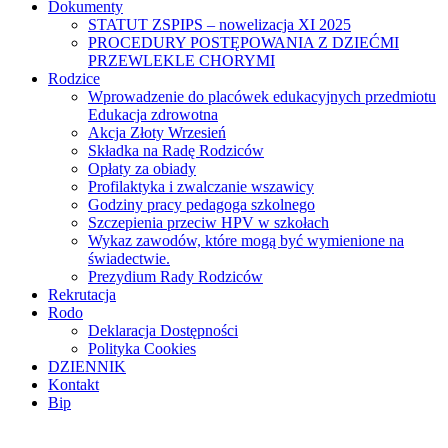
Dokumenty
STATUT ZSPIPS – nowelizacja XI 2025
PROCEDURY POSTĘPOWANIA Z DZIEĆMI
PRZEWLEKLE CHORYMI
Rodzice
Wprowadzenie do placówek edukacyjnych przedmiotu
Edukacja zdrowotna
Akcja Złoty Wrzesień
Składka na Radę Rodziców
Opłaty za obiady
Profilaktyka i zwalczanie wszawicy
Godziny pracy pedagoga szkolnego
Szczepienia przeciw HPV w szkołach
Wykaz zawodów, które mogą być wymienione na
świadectwie.
Prezydium Rady Rodziców
Rekrutacja
Rodo
Deklaracja Dostępności
Polityka Cookies
DZIENNIK
Kontakt
Bip