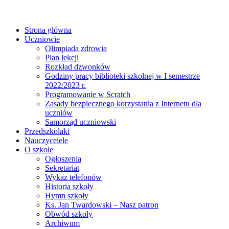
Strona główna
Uczniowie
Olimpiada zdrowia
Plan lekcji
Rozkład dzwonków
Godziny pracy biblioteki szkolnej w I semestrze
2022/2023 r.
Programowanie w Scratch
Zasady bezpiecznego korzystania z Internetu dla
uczniów
Samorząd uczniowski
Przedszkolaki
Nauczyceiele
O szkole
Ogłoszenia
Sekretariat
Wykaz telefonów
Historia szkoły
Hymn szkoły
Ks. Jan Twardowski – Nasz patron
Obwód szkoły
Archiwum