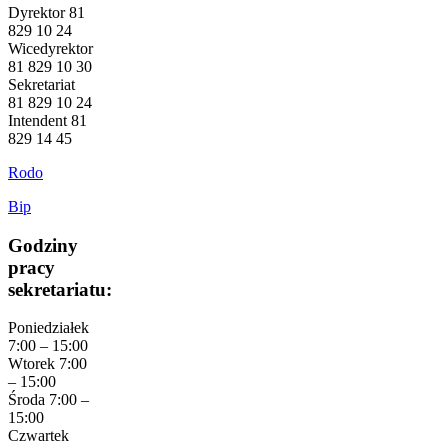
Dyrektor 81
829 10 24
Wicedyrektor
81 829 10 30
Sekretariat
81 829 10 24
Intendent 81
829 14 45
Rodo
Bip
Godziny
pracy
sekretariatu:
Poniedziałek
7:00 – 15:00
Wtorek 7:00
– 15:00
Środa 7:00 –
15:00
Czwartek