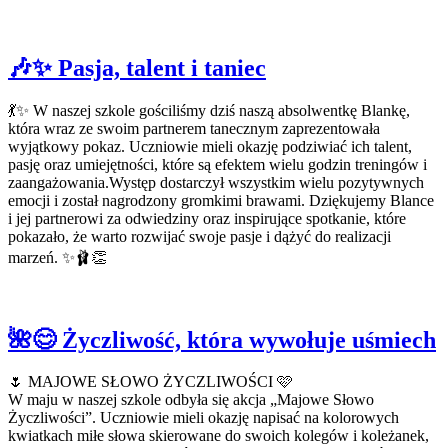
🎶✨ Pasja, talent i taniec
💃✨ W naszej szkole gościliśmy dziś naszą absolwentkę Blankę,
która wraz ze swoim partnerem tanecznym zaprezentowała
wyjątkowy pokaz. Uczniowie mieli okazję podziwiać ich talent,
pasję oraz umiejętności, które są efektem wielu godzin treningów i
zaangażowania.Występ dostarczył wszystkim wielu pozytywnych
emocji i został nagrodzony gromkimi brawami. Dziękujemy Blance
i jej partnerowi za odwiedziny oraz inspirujące spotkanie, które
pokazało, że warto rozwijać swoje pasje i dążyć do realizacji
marzeń. ✨🩰👏
🌺😊 Życzliwość, która wywołuje uśmiech
🌷 MAJOWE SŁOWO ŻYCZLIWOŚCI 🩷
W maju w naszej szkole odbyła się akcja „Majowe Słowo
Życzliwości”. Uczniowie mieli okazję napisać na kolorowych
kwiatkach miłe słowa skierowane do swoich kolegów i koleżanek,