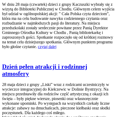
W dniu 28 maja (czwartek) dzieci z grupy Kaczuszki wybrały się z
wizytą do Biblioteki Publicznej w Chodlu. Głównym celem wyjścia
był udział w ogólnopolskiej akcji: ” Cała Polska czyta dzieciom”,
która ma na celu budowanie nawyku codziennego czytania oraz
rozbudzanie w najmłodszych pasji do literatury. Na miejscu
przedszkolaki zostały serdecznie powitane przez Panią Dyrektor
Gminnego Ośrodka Kultury w Chodlu , Panią bibliotekarkę i
zaproszonych gości. Spotkanie rozpoczęło się od krótkiej rozmowy
na temat celu dzisiejszego spotkania. Głównym punktem programu
było głośne czytanie.
czytaj dalej
Dzień pełen atrakcji i rodzinnej
atmosfery
28 maja dzieci z grupy „Liski” wraz z rodzicami uczestniczyły w
wycieczce integracyjnej do Kiełczewic w Dolinie Bystrzycy. Na
miejscu przedstawiły dla rodziców część artystyczną z okazji ich
święta – były piękne wiersze, piosenki oraz własnoręcznie
wykonane upominki. Po występach na wszystkich czekały liczne
atrakcje: zabawy na dmuchańcach, pieczone kiełbaski oraz słodki
poczęstunek. Dla każdego coś miłego.