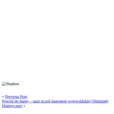
«
Previous Post
Powód do dumy – nasz uczeń laureatem wojewódzkiej Olimpiady
Historycznej
»