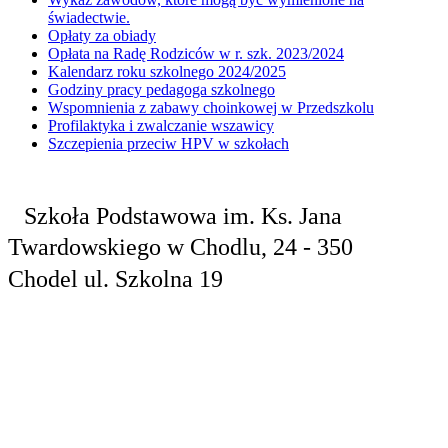
świadectwie.
Opłaty za obiady
Opłata na Radę Rodziców w r. szk. 2023/2024
Kalendarz roku szkolnego 2024/2025
Godziny pracy pedagoga szkolnego
Wspomnienia z zabawy choinkowej w Przedszkolu
Profilaktyka i zwalczanie wszawicy
Szczepienia przeciw HPV w szkołach
Szkoła Podstawowa
im. Ks. Jana
Twardowskiego
w Chodlu,
24 - 350
Chodel
ul. Szkolna 19
tel. 81 829 10
24