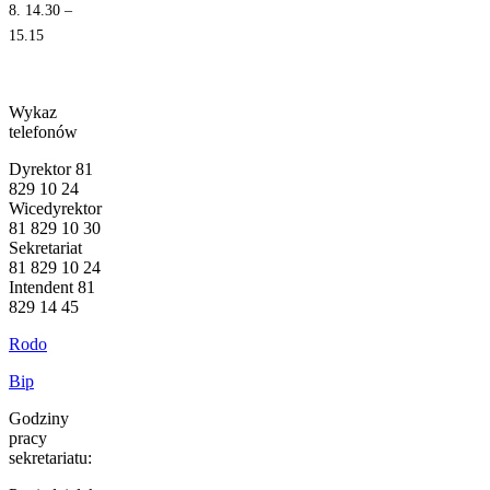
8. 14.30 –
15.15
Wykaz
telefonów
Dyrektor 81
829 10 24
Wicedyrektor
81 829 10 30
Sekretariat
81 829 10 24
Intendent 81
829 14 45
Rodo
Bip
Godziny
pracy
sekretariatu: