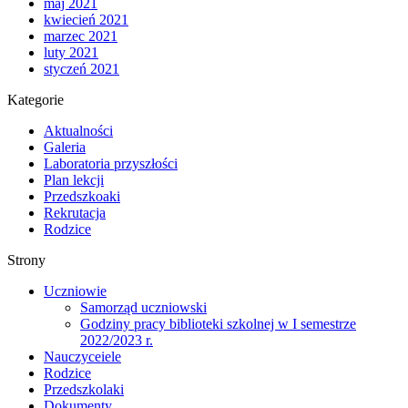
maj 2021
kwiecień 2021
marzec 2021
luty 2021
styczeń 2021
Kategorie
Aktualności
Galeria
Laboratoria przyszłości
Plan lekcji
Przedszkoaki
Rekrutacja
Rodzice
Strony
Uczniowie
Samorząd uczniowski
Godziny pracy biblioteki szkolnej w I semestrze
2022/2023 r.
Nauczyceiele
Rodzice
Przedszkolaki
Dokumenty