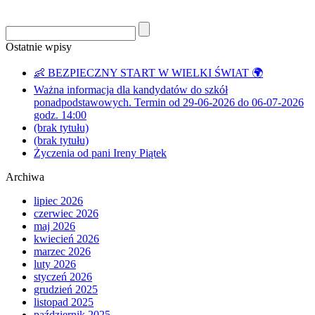
Ostatnie wpisy
👶 BEZPIECZNY START W WIELKI ŚWIAT 🌍
Ważna informacja dla kandydatów do szkół
ponadpodstawowych. Termin od 29-06-2026 do 06-07-2026
godz. 14:00
(brak tytułu)
(brak tytułu)
Życzenia od pani Ireny Piątek
Archiwa
lipiec 2026
czerwiec 2026
maj 2026
kwiecień 2026
marzec 2026
luty 2026
styczeń 2026
grudzień 2025
listopad 2025
październik 2025