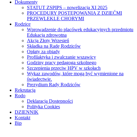
Dokumenty
STATUT ZSPIPS – nowelizacja XI 2025
PROCEDURY POSTĘPOWANIA Z DZIEĆMI
PRZEWLEKLE CHORYMI
Rodzice
Wprowadzenie do placówek edukacyjnych przedmiotu
Edukacja zdrowotna
Akcja Złoty Wrzesień
Składka na Radę Rodziców
Opłaty za obiady
Profilaktyka i zwalczanie wszawicy
Godziny pracy pedagoga szkolnego
Szczepienia przeciw HPV w szkołach
Wykaz zawodów, które mogą być wymienione na
świadectwie.
Prezydium Rady Rodziców
Rekrutacja
Rodo
Deklaracja Dostępności
Polityka Cookies
DZIENNIK
Kontakt
Bip