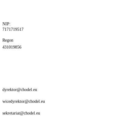
fax.81 829 10
30
NIP:
7171719517
Regon
431019856
dyrektor@chodel.eu
wicedyrektor@chodel.eu
sekretariat@chodel.eu