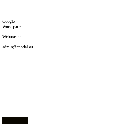
Google
Workspace
Webmaster
admin@chodel.eu
Deklaracja
dostępności