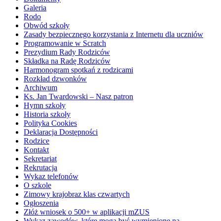
Galeria
Rodo
Obwód szkoły
Zasady bezpiecznego korzystania z Internetu dla uczniów
Programowanie w Scratch
Prezydium Rady Rodziców
Składka na Radę Rodziców
Harmonogram spotkań z rodzicami
Rozkład dzwonków
Archiwum
Ks. Jan Twardowski – Nasz patron
Hymn szkoły
Historia szkoły
Polityka Cookies
Deklaracja Dostępności
Rodzice
Kontakt
Sekretariat
Rekrutacja
Wykaz telefonów
O szkole
Zimowy krajobraz klas czwartych
Ogłoszenia
Złóż wniosek o 500+ w aplikacji mZUS
Wykaz zawodów, które mogą być wymienione na