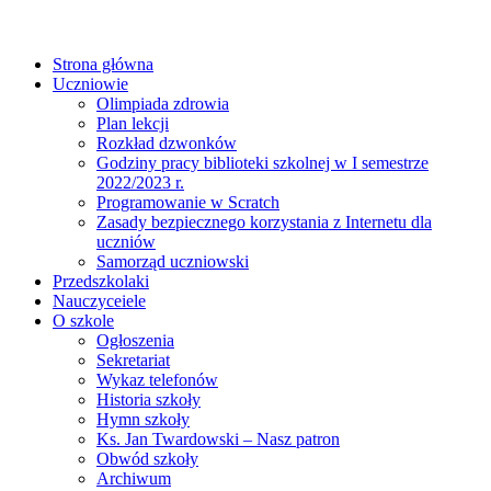
Strona główna
Uczniowie
Olimpiada zdrowia
Plan lekcji
Rozkład dzwonków
Godziny pracy biblioteki szkolnej w I semestrze
2022/2023 r.
Programowanie w Scratch
Zasady bezpiecznego korzystania z Internetu dla
uczniów
Samorząd uczniowski
Przedszkolaki
Nauczyceiele
O szkole
Ogłoszenia
Sekretariat
Wykaz telefonów
Historia szkoły
Hymn szkoły
Ks. Jan Twardowski – Nasz patron
Obwód szkoły
Archiwum