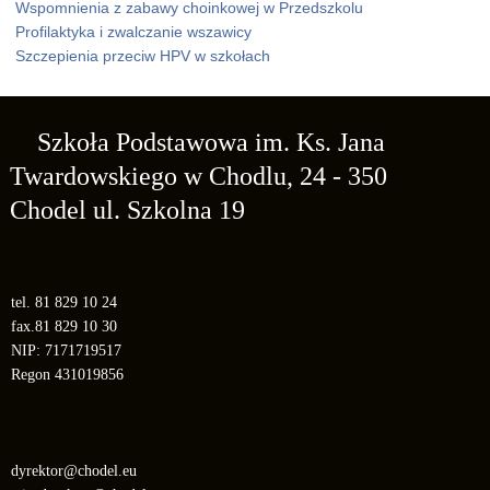
Wspomnienia z zabawy choinkowej w Przedszkolu
Profilaktyka i zwalczanie wszawicy
Szczepienia przeciw HPV w szkołach
Szkoła Podstawowa
im. Ks. Jana
Twardowskiego
w Chodlu,
24 - 350
Chodel
ul. Szkolna 19
tel. 81 829 10 24
fax.81 829 10 30
NIP: 7171719517
Regon 431019856
dyrektor@chodel.eu